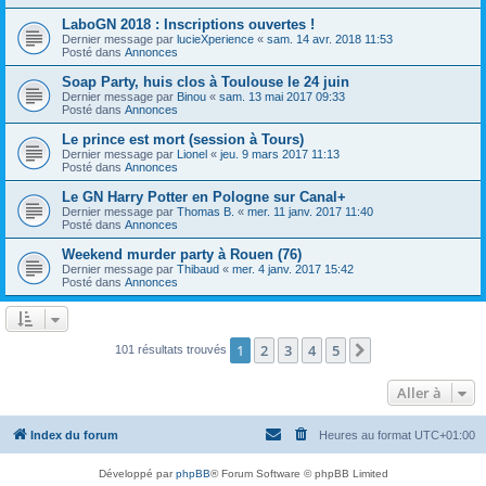
LaboGN 2018 : Inscriptions ouvertes !
Dernier message par
lucieXperience
«
sam. 14 avr. 2018 11:53
Posté dans
Annonces
Soap Party, huis clos à Toulouse le 24 juin
Dernier message par
Binou
«
sam. 13 mai 2017 09:33
Posté dans
Annonces
Le prince est mort (session à Tours)
Dernier message par
Lionel
«
jeu. 9 mars 2017 11:13
Posté dans
Annonces
Le GN Harry Potter en Pologne sur Canal+
Dernier message par
Thomas B.
«
mer. 11 janv. 2017 11:40
Posté dans
Annonces
Weekend murder party à Rouen (76)
Dernier message par
Thibaud
«
mer. 4 janv. 2017 15:42
Posté dans
Annonces
1
2
3
4
5
Suivante
101 résultats trouvés
Aller à
Index du forum
Heures au format
UTC+01:00
Développé par
phpBB
® Forum Software © phpBB Limited