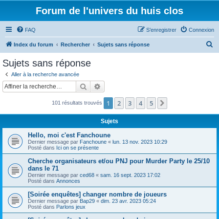
Forum de l'univers du huis clos
FAQ
S’enregistrer
Connexion
R
Index du forum
Rechercher
Sujets sans réponse
e
Sujets sans réponse
c
Aller à la recherche avancée
h
Rechercher
Recherche avancée
e
1
2
3
4
5
Suivante
101 résultats trouvés
r
c
Sujets
h
Hello, moi c'est Fanchoune
e
Dernier message par
Fanchoune
«
lun. 13 nov. 2023 10:29
Posté dans
Ici on se présente
r
Cherche organisateurs et/ou PNJ pour Murder Party le 25/10
dans le 71
Dernier message par
ced68
«
sam. 16 sept. 2023 17:02
Posté dans
Annonces
[Soirée enquêtes] changer nombre de joueurs
Dernier message par
Bap29
«
dim. 23 avr. 2023 05:24
Posté dans
Parlons jeux