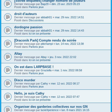
[Soirée enquêtes] changer nombre de joueurs
Dernier message par
Bap29
«
dim. 23 avr. 2023 05:23
Posté dans
Parlons jeux
droit d'auteurs
Dernier message par
abbath01
«
mar. 29 nov. 2022 14:51
Posté dans
Discussions
dordogne passion
Dernier message par
abbath01
«
mar. 29 nov. 2022 14:43
Posté dans
Ici on se présente
[Draconik Park] Compte rendu de soirée
Dernier message par
pitichampi
«
lun. 14 nov. 2022 13:38
Posté dans
Parlons jeux
Altay
Dernier message par
Altay
«
jeu. 3 nov. 2022 22:02
Posté dans
Ici on se présente
On est dans LARPBASE !
Dernier message par
Graziella
«
mar. 1 nov. 2022 08:58
Posté dans
Parlons jeux
Disco murder
Dernier message par
Cathy
«
mer. 12 oct. 2022 08:17
Posté dans
Parlons jeux
Hello, je suis Cathy
Dernier message par
Cathy
«
mer. 12 oct. 2022 07:47
Posté dans
Ici on se présente
Organiser des garderies collectives sur nos GN
Dernier message par
lucieXperience
«
lun. 8 mars 2021 16:15