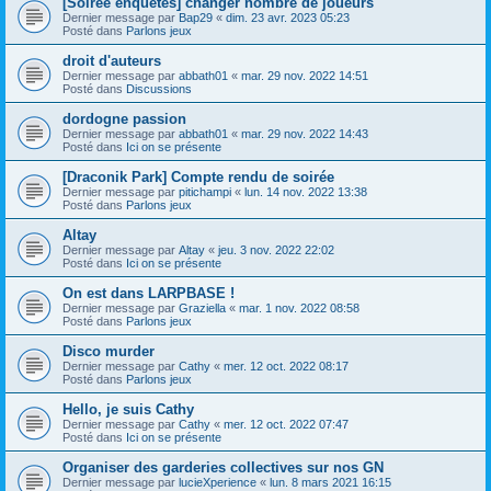
[Soirée enquêtes] changer nombre de joueurs
Dernier message par
Bap29
«
dim. 23 avr. 2023 05:23
Posté dans
Parlons jeux
droit d'auteurs
Dernier message par
abbath01
«
mar. 29 nov. 2022 14:51
Posté dans
Discussions
dordogne passion
Dernier message par
abbath01
«
mar. 29 nov. 2022 14:43
Posté dans
Ici on se présente
[Draconik Park] Compte rendu de soirée
Dernier message par
pitichampi
«
lun. 14 nov. 2022 13:38
Posté dans
Parlons jeux
Altay
Dernier message par
Altay
«
jeu. 3 nov. 2022 22:02
Posté dans
Ici on se présente
On est dans LARPBASE !
Dernier message par
Graziella
«
mar. 1 nov. 2022 08:58
Posté dans
Parlons jeux
Disco murder
Dernier message par
Cathy
«
mer. 12 oct. 2022 08:17
Posté dans
Parlons jeux
Hello, je suis Cathy
Dernier message par
Cathy
«
mer. 12 oct. 2022 07:47
Posté dans
Ici on se présente
Organiser des garderies collectives sur nos GN
Dernier message par
lucieXperience
«
lun. 8 mars 2021 16:15