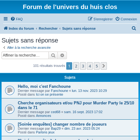
Forum de l'univers du huis clos
FAQ
S’enregistrer
Connexion
R
Index du forum
Rechercher
Sujets sans réponse
e
Sujets sans réponse
c
Aller à la recherche avancée
h
Rechercher
Recherche avancée
e
1
2
3
4
5
Suivante
101 résultats trouvés
r
c
Sujets
h
Hello, moi c'est Fanchoune
e
Dernier message par
Fanchoune
«
lun. 13 nov. 2023 10:29
Posté dans
Ici on se présente
r
Cherche organisateurs et/ou PNJ pour Murder Party le 25/10
dans le 71
Dernier message par
ced68
«
sam. 16 sept. 2023 17:02
Posté dans
Annonces
[Soirée enquêtes] changer nombre de joueurs
Dernier message par
Bap29
«
dim. 23 avr. 2023 05:24
Posté dans
Parlons jeux