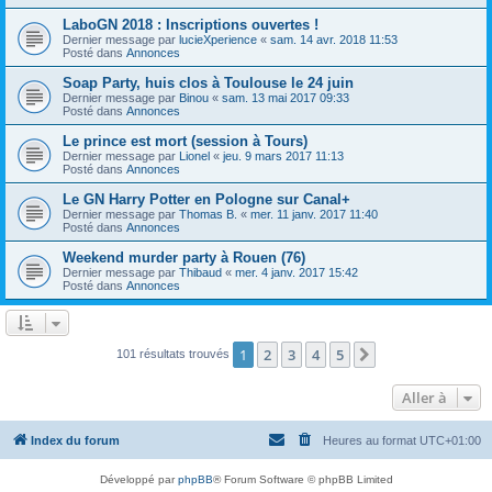
LaboGN 2018 : Inscriptions ouvertes !
Dernier message par
lucieXperience
«
sam. 14 avr. 2018 11:53
Posté dans
Annonces
Soap Party, huis clos à Toulouse le 24 juin
Dernier message par
Binou
«
sam. 13 mai 2017 09:33
Posté dans
Annonces
Le prince est mort (session à Tours)
Dernier message par
Lionel
«
jeu. 9 mars 2017 11:13
Posté dans
Annonces
Le GN Harry Potter en Pologne sur Canal+
Dernier message par
Thomas B.
«
mer. 11 janv. 2017 11:40
Posté dans
Annonces
Weekend murder party à Rouen (76)
Dernier message par
Thibaud
«
mer. 4 janv. 2017 15:42
Posté dans
Annonces
1
2
3
4
5
Suivante
101 résultats trouvés
Aller à
Index du forum
Heures au format
UTC+01:00
Développé par
phpBB
® Forum Software © phpBB Limited