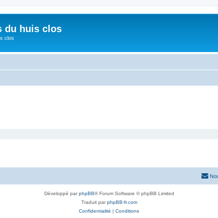
s du huis clos
s clos
Nou
Développé par
phpBB
® Forum Software © phpBB Limited
Traduit par
phpBB-fr.com
Confidentialité
|
Conditions