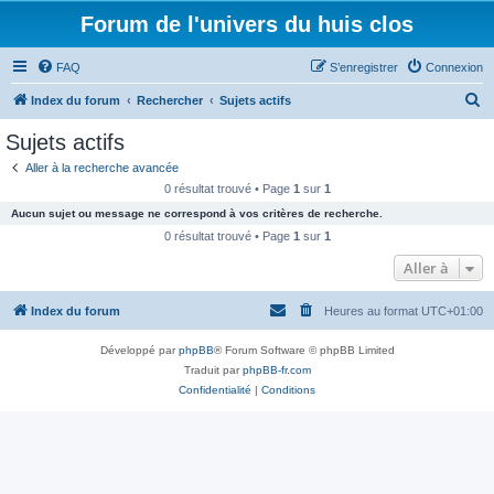
Forum de l'univers du huis clos
FAQ
S’enregistrer
Connexion
R
Index du forum
Rechercher
Sujets actifs
e
Sujets actifs
c
Aller à la recherche avancée
h
0 résultat trouvé • Page
1
sur
1
e
Aucun sujet ou message ne correspond à vos critères de recherche.
r
0 résultat trouvé • Page
1
sur
1
c
Aller à
h
Index du forum
Heures au format
UTC+01:00
e
r
Développé par
phpBB
® Forum Software © phpBB Limited
Traduit par
phpBB-fr.com
Confidentialité
|
Conditions