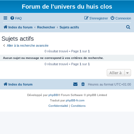
Forum de l'univers du huis clos
FAQ
S’enregistrer
Connexion
R
Index du forum
Rechercher
Sujets actifs
e
Sujets actifs
c
Aller à la recherche avancée
h
0 résultat trouvé • Page
1
sur
1
e
Aucun sujet ou message ne correspond à vos critères de recherche.
r
0 résultat trouvé • Page
1
sur
1
c
Aller à
h
Index du forum
Heures au format
UTC+01:00
e
r
Développé par
phpBB
® Forum Software © phpBB Limited
Traduit par
phpBB-fr.com
Confidentialité
|
Conditions