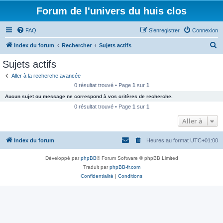
Forum de l'univers du huis clos
FAQ
S’enregistrer
Connexion
R
Index du forum
Rechercher
Sujets actifs
e
Sujets actifs
c
Aller à la recherche avancée
h
0 résultat trouvé • Page
1
sur
1
e
Aucun sujet ou message ne correspond à vos critères de recherche.
r
0 résultat trouvé • Page
1
sur
1
c
Aller à
h
Index du forum
Heures au format
UTC+01:00
e
r
Développé par
phpBB
® Forum Software © phpBB Limited
Traduit par
phpBB-fr.com
Confidentialité
|
Conditions