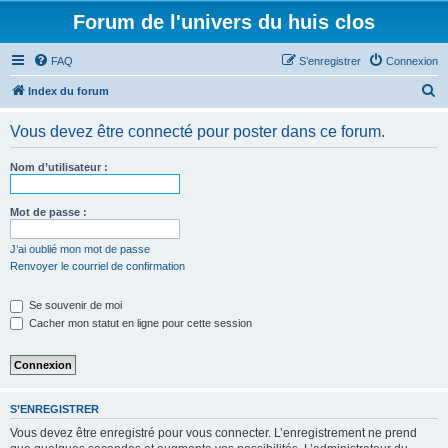
Forum de l'univers du huis clos
FAQ
S’enregistrer
Connexion
R
Index du forum
e
Vous devez être connecté pour poster dans ce forum.
c
h
Nom d’utilisateur :
e
r
Mot de passe :
c
J’ai oublié mon mot de passe
h
Renvoyer le courriel de confirmation
e
Se souvenir de moi
r
Cacher mon statut en ligne pour cette session
S’ENREGISTRER
Vous devez être enregistré pour vous connecter. L’enregistrement ne prend