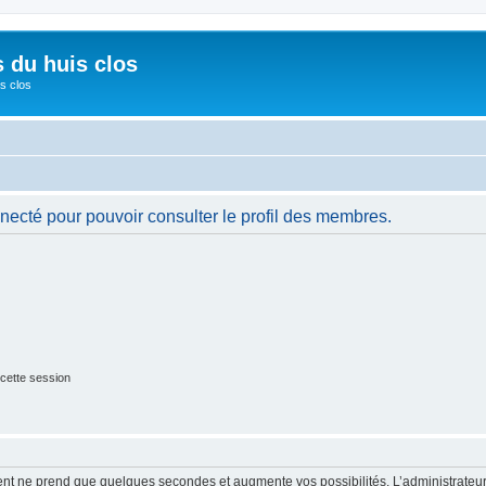
s du huis clos
s clos
necté pour pouvoir consulter le profil des membres.
cette session
ment ne prend que quelques secondes et augmente vos possibilités. L’administrate