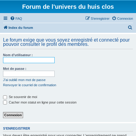
Forum de l'univers du huis clos
FAQ
S’enregistrer
Connexion
R
Index du forum
e
Le forum exige que vous soyez enregistré et connecté pour
c
pouvoir consulter le profil des membres.
h
Nom d’utilisateur :
e
r
Mot de passe :
c
h
J’ai oublié mon mot de passe
Renvoyer le courriel de confirmation
e
r
Se souvenir de moi
Cacher mon statut en ligne pour cette session
S’ENREGISTRER
Vous devez être enregistré pour vous connecter. L’enregistrement ne prend