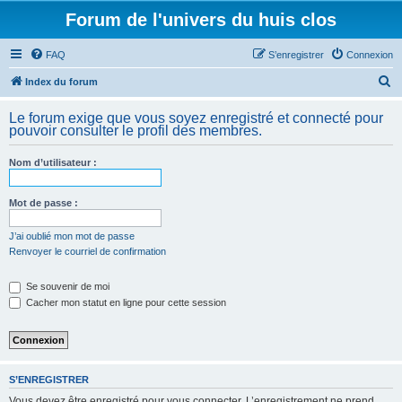
Forum de l'univers du huis clos
FAQ
S’enregistrer
Connexion
R
Index du forum
e
Le forum exige que vous soyez enregistré et connecté pour
c
pouvoir consulter le profil des membres.
h
Nom d’utilisateur :
e
r
Mot de passe :
c
h
J’ai oublié mon mot de passe
Renvoyer le courriel de confirmation
e
r
Se souvenir de moi
Cacher mon statut en ligne pour cette session
S’ENREGISTRER
Vous devez être enregistré pour vous connecter. L’enregistrement ne prend