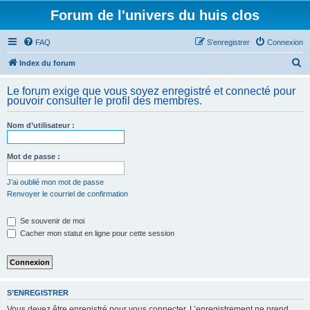
Forum de l'univers du huis clos
FAQ
S’enregistrer
Connexion
R
Index du forum
e
Le forum exige que vous soyez enregistré et connecté pour
c
pouvoir consulter le profil des membres.
h
Nom d’utilisateur :
e
r
Mot de passe :
c
h
J’ai oublié mon mot de passe
Renvoyer le courriel de confirmation
e
r
Se souvenir de moi
Cacher mon statut en ligne pour cette session
S’ENREGISTRER
Vous devez être enregistré pour vous connecter. L’enregistrement ne prend