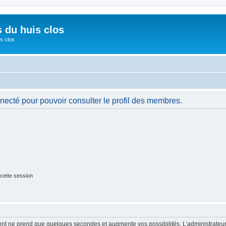
s du huis clos
s clos
necté pour pouvoir consulter le profil des membres.
cette session
ment ne prend que quelques secondes et augmente vos possibilités. L’administrate