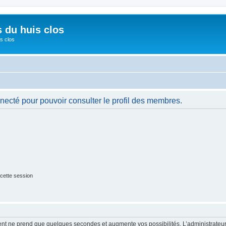
s du huis clos
s clos
necté pour pouvoir consulter le profil des membres.
cette session
ment ne prend que quelques secondes et augmente vos possibilités. L’administrate