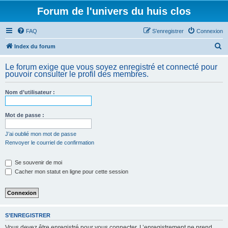
Forum de l'univers du huis clos
FAQ
S’enregistrer
Connexion
R
Index du forum
e
Le forum exige que vous soyez enregistré et connecté pour
c
pouvoir consulter le profil des membres.
h
Nom d’utilisateur :
e
r
Mot de passe :
c
h
J’ai oublié mon mot de passe
Renvoyer le courriel de confirmation
e
r
Se souvenir de moi
Cacher mon statut en ligne pour cette session
S’ENREGISTRER
Vous devez être enregistré pour vous connecter. L’enregistrement ne prend