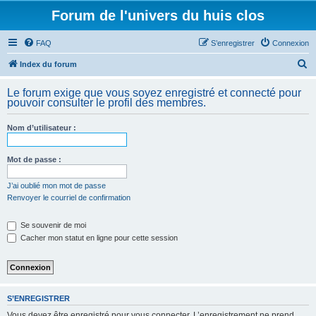
Forum de l'univers du huis clos
FAQ
S’enregistrer
Connexion
R
Index du forum
e
Le forum exige que vous soyez enregistré et connecté pour
c
pouvoir consulter le profil des membres.
h
Nom d’utilisateur :
e
r
Mot de passe :
c
h
J’ai oublié mon mot de passe
Renvoyer le courriel de confirmation
e
r
Se souvenir de moi
Cacher mon statut en ligne pour cette session
S’ENREGISTRER
Vous devez être enregistré pour vous connecter. L’enregistrement ne prend