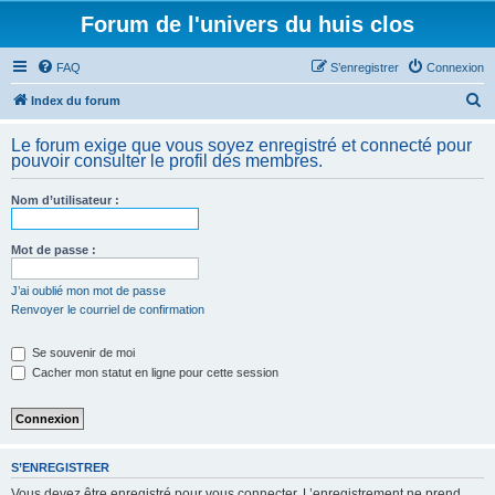
Forum de l'univers du huis clos
FAQ
S’enregistrer
Connexion
R
Index du forum
e
Le forum exige que vous soyez enregistré et connecté pour
c
pouvoir consulter le profil des membres.
h
Nom d’utilisateur :
e
r
Mot de passe :
c
h
J’ai oublié mon mot de passe
Renvoyer le courriel de confirmation
e
r
Se souvenir de moi
Cacher mon statut en ligne pour cette session
S’ENREGISTRER
Vous devez être enregistré pour vous connecter. L’enregistrement ne prend