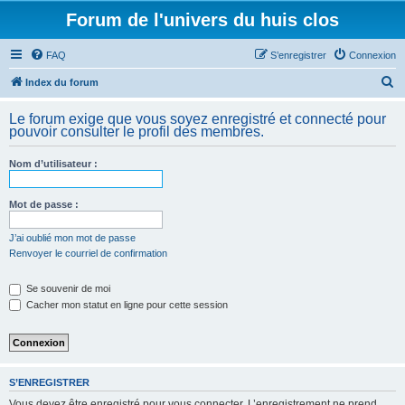
Forum de l'univers du huis clos
FAQ
S’enregistrer
Connexion
R
Index du forum
e
Le forum exige que vous soyez enregistré et connecté pour
c
pouvoir consulter le profil des membres.
h
Nom d’utilisateur :
e
r
Mot de passe :
c
h
J’ai oublié mon mot de passe
Renvoyer le courriel de confirmation
e
r
Se souvenir de moi
Cacher mon statut en ligne pour cette session
S’ENREGISTRER
Vous devez être enregistré pour vous connecter. L’enregistrement ne prend