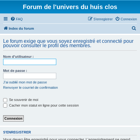
Forum de l'univers du huis clos
FAQ
S’enregistrer
Connexion
R
Index du forum
e
Le forum exige que vous soyez enregistré et connecté pour
c
pouvoir consulter le profil des membres.
h
Nom d’utilisateur :
e
r
Mot de passe :
c
h
J’ai oublié mon mot de passe
Renvoyer le courriel de confirmation
e
r
Se souvenir de moi
Cacher mon statut en ligne pour cette session
S’ENREGISTRER
Vous devez être enregistré pour vous connecter. L’enregistrement ne prend