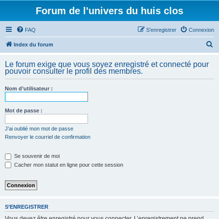
Forum de l'univers du huis clos
FAQ
S’enregistrer
Connexion
R
Index du forum
e
Le forum exige que vous soyez enregistré et connecté pour
c
pouvoir consulter le profil des membres.
h
Nom d’utilisateur :
e
r
Mot de passe :
c
h
J’ai oublié mon mot de passe
Renvoyer le courriel de confirmation
e
r
Se souvenir de moi
Cacher mon statut en ligne pour cette session
S’ENREGISTRER
Vous devez être enregistré pour vous connecter. L’enregistrement ne prend