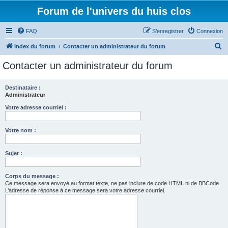
Forum de l'univers du huis clos
FAQ
S’enregistrer
Connexion
R
Index du forum
Contacter un administrateur du forum
e
Contacter un administrateur du forum
c
h
Destinataire :
Administrateur
e
r
Votre adresse courriel :
c
Votre nom :
h
e
Sujet :
r
Corps du message :
Ce message sera envoyé au format texte, ne pas inclure de code HTML ni de BBCode.
L’adresse de réponse à ce message sera votre adresse courriel.