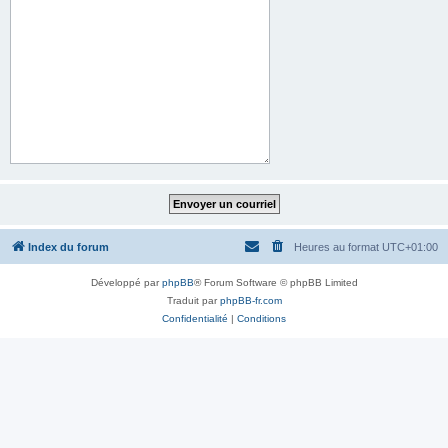
Index du forum
Heures au format
UTC+01:00
Développé par
phpBB
® Forum Software © phpBB Limited
Traduit par
phpBB-fr.com
Confidentialité
|
Conditions