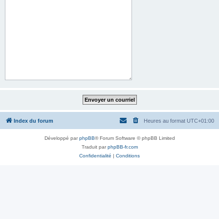
Index du forum
Heures au format
UTC+01:00
Développé par
phpBB
® Forum Software © phpBB Limited
Traduit par
phpBB-fr.com
Confidentialité
|
Conditions