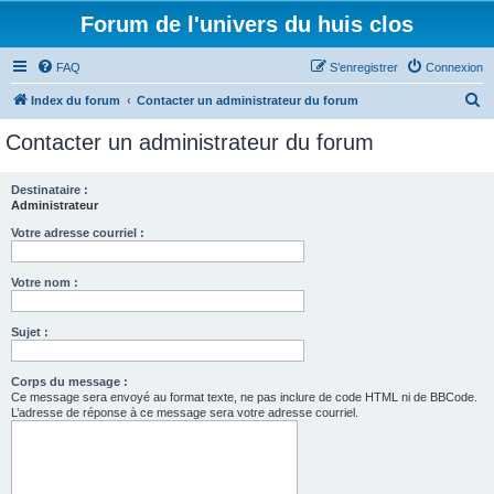
Forum de l'univers du huis clos
FAQ
S’enregistrer
Connexion
R
Index du forum
Contacter un administrateur du forum
e
Contacter un administrateur du forum
c
h
Destinataire :
Administrateur
e
r
Votre adresse courriel :
c
Votre nom :
h
e
Sujet :
r
Corps du message :
Ce message sera envoyé au format texte, ne pas inclure de code HTML ni de BBCode.
L’adresse de réponse à ce message sera votre adresse courriel.