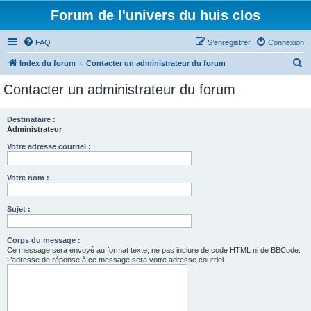
Forum de l'univers du huis clos
FAQ
S’enregistrer
Connexion
R
Index du forum
Contacter un administrateur du forum
e
Contacter un administrateur du forum
c
h
Destinataire :
Administrateur
e
r
Votre adresse courriel :
c
Votre nom :
h
e
Sujet :
r
Corps du message :
Ce message sera envoyé au format texte, ne pas inclure de code HTML ni de BBCode.
L’adresse de réponse à ce message sera votre adresse courriel.