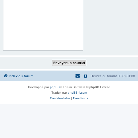
Index du forum
Heures au format
UTC+01:00
Développé par
phpBB
® Forum Software © phpBB Limited
Traduit par
phpBB-fr.com
Confidentialité
|
Conditions