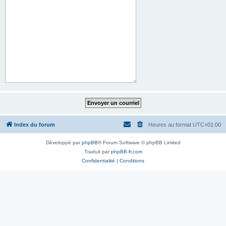
Index du forum
Heures au format
UTC+01:00
Développé par
phpBB
® Forum Software © phpBB Limited
Traduit par
phpBB-fr.com
Confidentialité
|
Conditions