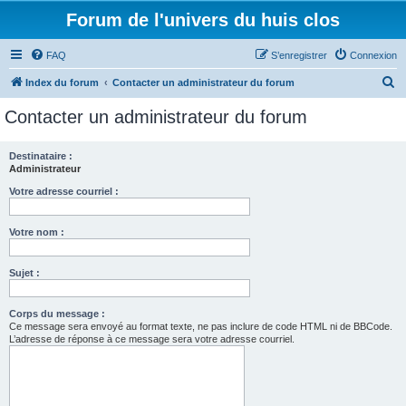
Forum de l'univers du huis clos
FAQ
S’enregistrer
Connexion
R
Index du forum
Contacter un administrateur du forum
e
Contacter un administrateur du forum
c
h
Destinataire :
Administrateur
e
r
Votre adresse courriel :
c
Votre nom :
h
e
Sujet :
r
Corps du message :
Ce message sera envoyé au format texte, ne pas inclure de code HTML ni de BBCode.
L’adresse de réponse à ce message sera votre adresse courriel.