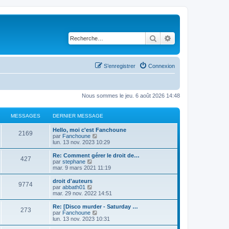
Rechercher
Recherche avancé
S’enregistrer
Connexion
Nous sommes le jeu. 6 août 2026 14:48
MESSAGES
DERNIER MESSAGE
Hello, moi c'est Fanchoune
2169
V
par
Fanchoune
o
lun. 13 nov. 2023 10:29
i
r
Re: Comment gérer le droit de…
427
l
V
par
stephane
e
o
mar. 9 mars 2021 11:19
d
i
e
r
droit d'auteurs
9774
r
l
V
par
abbath01
n
e
o
mar. 29 nov. 2022 14:51
i
d
i
e
e
r
Re: [Disco murder - Saturday …
r
273
r
l
V
par
Fanchoune
m
n
e
o
lun. 13 nov. 2023 10:31
e
i
d
i
s
e