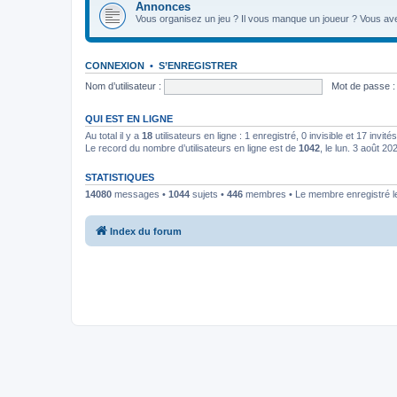
Annonces
Vous organisez un jeu ? Il vous manque un joueur ? Vous av
CONNEXION
•
S’ENREGISTRER
Nom d’utilisateur :
Mot de passe :
QUI EST EN LIGNE
Au total il y a
18
utilisateurs en ligne : 1 enregistré, 0 invisible et 17 invi
Le record du nombre d’utilisateurs en ligne est de
1042
, le lun. 3 août 2
STATISTIQUES
14080
messages •
1044
sujets •
446
membres • Le membre enregistré le
Index du forum