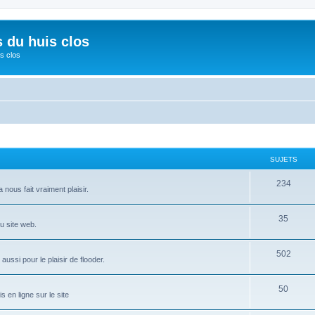
s du huis clos
s clos
SUJETS
234
 nous fait vraiment plaisir.
35
u site web.
502
ussi pour le plaisir de flooder.
50
 en ligne sur le site