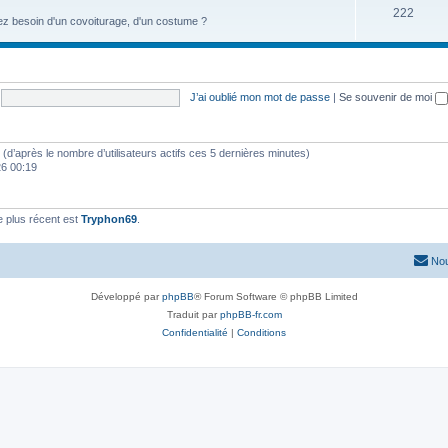
222
ez besoin d'un covoiturage, d'un costume ?
J’ai oublié mon mot de passe
|
Se souvenir de moi
tés (d’après le nombre d’utilisateurs actifs ces 5 dernières minutes)
026 00:19
 plus récent est
Tryphon69
.
Nou
Développé par
phpBB
® Forum Software © phpBB Limited
Traduit par
phpBB-fr.com
Confidentialité
|
Conditions