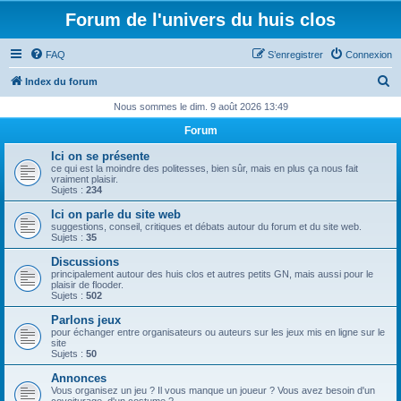
Forum de l'univers du huis clos
FAQ
S’enregistrer
Connexion
R
Index du forum
e
Nous sommes le dim. 9 août 2026 13:49
c
Forum
h
Ici on se présente
e
ce qui est la moindre des politesses, bien sûr, mais en plus ça nous fait
vraiment plaisir.
r
Sujets :
234
c
Ici on parle du site web
suggestions, conseil, critiques et débats autour du forum et du site web.
h
Sujets :
35
e
Discussions
principalement autour des huis clos et autres petits GN, mais aussi pour le
r
plaisir de flooder.
Sujets :
502
Parlons jeux
pour échanger entre organisateurs ou auteurs sur les jeux mis en ligne sur le
site
Sujets :
50
Annonces
Vous organisez un jeu ? Il vous manque un joueur ? Vous avez besoin d'un