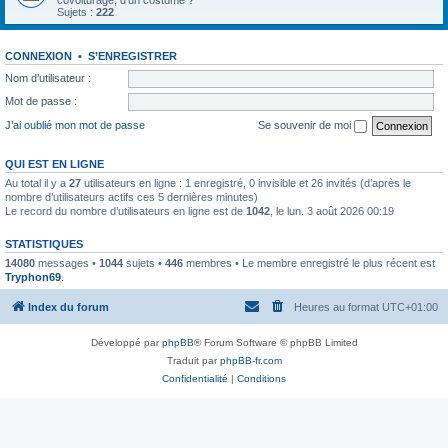
covoiturage, d'un costume ?
Sujets :
222
CONNEXION
•
S’ENREGISTRER
Nom d’utilisateur :
Mot de passe :
J’ai oublié mon mot de passe
Se souvenir de moi
QUI EST EN LIGNE
Au total il y a
27
utilisateurs en ligne : 1 enregistré, 0 invisible et 26 invités (d’après le
nombre d’utilisateurs actifs ces 5 dernières minutes)
Le record du nombre d’utilisateurs en ligne est de
1042
, le lun. 3 août 2026 00:19
STATISTIQUES
14080
messages •
1044
sujets •
446
membres • Le membre enregistré le plus récent est
Tryphon69
.
Index du forum
Heures au format
UTC+01:00
Développé par
phpBB
® Forum Software © phpBB Limited
Traduit par
phpBB-fr.com
Confidentialité
|
Conditions