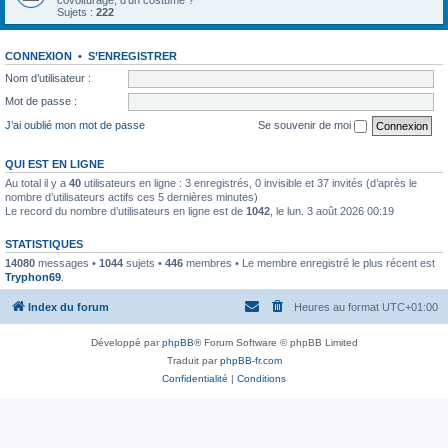
covoiturage, d'un costume ?
Sujets :
222
CONNEXION
•
S’ENREGISTRER
Nom d’utilisateur :
Mot de passe :
J’ai oublié mon mot de passe
Se souvenir de moi
QUI EST EN LIGNE
Au total il y a
40
utilisateurs en ligne : 3 enregistrés, 0 invisible et 37 invités (d’après le
nombre d’utilisateurs actifs ces 5 dernières minutes)
Le record du nombre d’utilisateurs en ligne est de
1042
, le lun. 3 août 2026 00:19
STATISTIQUES
14080
messages •
1044
sujets •
446
membres • Le membre enregistré le plus récent est
Tryphon69
.
Index du forum
Heures au format
UTC+01:00
Développé par
phpBB
® Forum Software © phpBB Limited
Traduit par
phpBB-fr.com
Confidentialité
|
Conditions