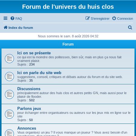
Forum de l'univers du huis clos
FAQ
S’enregistrer
Connexion
R
Index du forum
e
Nous sommes le sam. 8 août 2026 04:32
c
Forum
h
Ici on se présente
e
ce qui est la moindre des politesses, bien sûr, mais en plus ça nous fait
vraiment plaisir.
r
Sujets :
234
c
Ici on parle du site web
suggestions, conseil, critiques et débats autour du forum et du site web.
h
Sujets :
35
e
Discussions
principalement autour des huis clos et autres petits GN, mais aussi pour le
r
plaisir de flooder.
Sujets :
502
Parlons jeux
pour échanger entre organisateurs ou auteurs sur les jeux mis en ligne sur le
site
Sujets :
50
Annonces
Vous organisez un jeu ? Il vous manque un joueur ? Vous avez besoin d'un