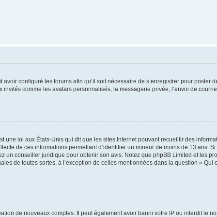
t avoir configuré les forums afin qu’il soit nécessaire de s’enregistrer pour poster
x invités comme les avatars personnalisés, la messagerie privée, l’envoi de courri
t une loi aux États-Unis qui dit que les sites Internet pouvant recueillir des infor
ollecte de ces informations permettant d’identifier un mineur de moins de 13 ans. S
tez un conseiller juridique pour obtenir son avis. Notez que phpBB Limited et les pr
gales de toutes sortes, à l’exception de celles mentionnées dans la question « Qui
réation de nouveaux comptes. Il peut également avoir banni votre IP ou interdit le no