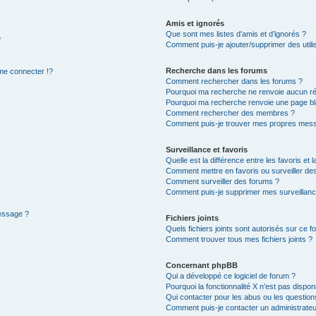
Amis et ignorés
Que sont mes listes d’amis et d’ignorés ?
?
Comment puis-je ajouter/supprimer des utilis
Recherche dans les forums
e connecter !?
Comment rechercher dans les forums ?
Pourquoi ma recherche ne renvoie aucun ré
Pourquoi ma recherche renvoie une page bl
Comment rechercher des membres ?
Comment puis-je trouver mes propres mess
Surveillance et favoris
Quelle est la différence entre les favoris et l
Comment mettre en favoris ou surveiller des
Comment surveiller des forums ?
Comment puis-je supprimer mes surveillanc
message ?
Fichiers joints
Quels fichiers joints sont autorisés sur ce f
Comment trouver tous mes fichiers joints ?
Concernant phpBB
Qui a développé ce logiciel de forum ?
Pourquoi la fonctionnalité X n’est pas dispon
Qui contacter pour les abus ou les questio
Comment puis-je contacter un administrateu