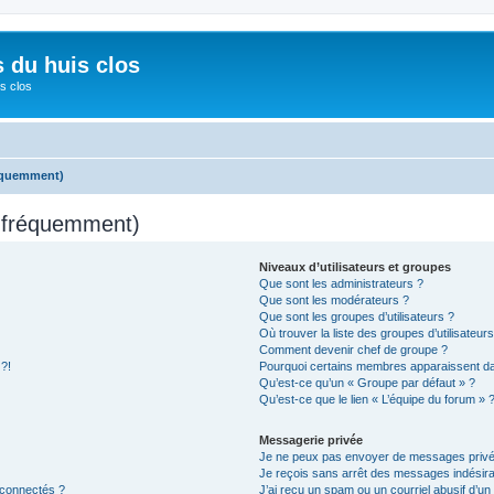
s du huis clos
s clos
réquemment)
s fréquemment)
Niveaux d’utilisateurs et groupes
Que sont les administrateurs ?
Que sont les modérateurs ?
Que sont les groupes d’utilisateurs ?
Où trouver la liste des groupes d’utilisateur
Comment devenir chef de groupe ?
 ?!
Pourquoi certains membres apparaissent dan
Qu’est-ce qu’un « Groupe par défaut » ?
Qu’est-ce que le lien « L’équipe du forum » 
Messagerie privée
Je ne peux pas envoyer de messages privé
Je reçois sans arrêt des messages indésira
 connectés ?
J’ai reçu un spam ou un courriel abusif d’u