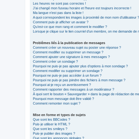
Les heures ne sont pas correctes !
J’ai changé mon fuseau horaire et l’heure est toujours incorrecte !
Ma langue n’est pas dans la liste !
A quoi correspondent les images à proximité de mon nom d’utilisateur 
Comment puis-je afficher un avatar ?
Qu’est-ce que mon rang et comment le modifier ?
Lorsque je clique sur le lien
courriel
d’un membre, on me demande de m
Problèmes liés à la publication de messages
Comment créer un nouveau sujet ou poster une réponse ?
Comment modifier ou supprimer un message ?
Comment ajouter une signature à mes messages ?
Comment créer un sondage ?
Pourquoi ne puis-je pas ajouter plus d’options à mon sondage ?
Comment modifier ou supprimer un sondage ?
Pourquoi ne puis-je pas accéder à un forum ?
Pourquoi ne puis-je pas joindre des fichiers à mon message ?
Pourquoi ai-je reçu un avertissement ?
Comment rapporter des messages à un modérateur ?
À quoi sert le bouton « Sauvegarder » dans la page de rédaction de 
Pourquoi mon message doit être validé ?
Comment remonter mon sujet ?
Mise en forme et types de sujets
Que sont les BBCodes ?
Puis-je utiliser le HTML ?
Que sont les smileys ?
Puis-je publier des images ?
Que sont les annonces globales ?