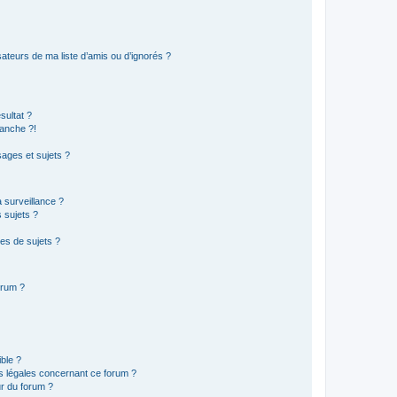
ateurs de ma liste d’amis ou d’ignorés ?
sultat ?
anche ?!
ages et sujets ?
a surveillance ?
 sujets ?
es de sujets ?
orum ?
ible ?
ns légales concernant ce forum ?
r du forum ?