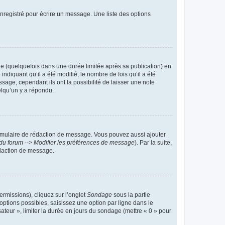
nregistré pour écrire un message. Une liste des options
 (quelquefois dans une durée limitée après sa publication) en
iquant qu’il a été modifié, le nombre de fois qu’il a été
sage, cependant ils ont la possibilité de laisser une note
elqu’un y a répondu.
rmulaire de rédaction de message. Vous pouvez aussi ajouter
du forum --> Modifier les préférences de message
). Par la suite,
daction de message.
ermissions), cliquez sur l’onglet
Sondage
sous la partie
ptions possibles, saisissez une option par ligne dans le
ateur », limiter la durée en jours du sondage (mettre « 0 » pour