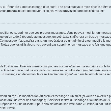
 « Répondre » depuis la page d’un sujet. Il se peut que vous ayez besoin d’être e
: Vous
pouvez
poster de nouveaux sujets, Vous
pouvez
joindre des fichiers, etc.
modifier ou supprimer que vos propres messages. Vous pouvez modifier un message
lqu’un a déjà répondu au message, un petit texte s’affichera en bas du message ind
n. Ce message n’apparaîtra pas si un modérateur ou un administrateur modifie le mes
ive. Notez que les utilisateurs ne peuvent pas supprimer un message une fois que qu
e l’utilisateur. Une fois créée, vous pouvez cocher
Attacher ma signature
sur le fo
 « Attacher ma signature » à partir du panneau de l’utilisateur (onglet
Préférences 
 à un message en décochant la case
Attacher ma signature
dans le formulaire de ré
ouveau sujet ou la modification du premier message d’un sujet (si vous en avez les p
 le droit de créer des sondages). Saisissez le titre du sondage et au moins deux o
onses qu’un utilisateur peut choisir lors de son vote dans « Option(s) par l’utilis
er leur vote.