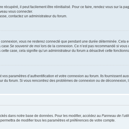
 récupéré, il peut facilement être réinitialisé. Pour ce faire, rendez vous sur la p
uveau vous connecter.
passe, contactez un administrateur du forum.
e connexion, vous ne resterez connecté que pendant une durée déterminée. Cela em
la case
Se souvenir de moi
lors de la connexion. Ce n’est pas recommandé si vous u
s cette case, cela signifie qu’un administrateur du forum a désactivé cette fonctionna
os paramètres d’authentification et votre connexion au forum. Ils fournissent aussi
teur du forum. Si vous rencontrez des problèmes de connexion ou de déconnexion, l
ockés dans notre base de données. Pour les modifier, accédez au
Panneau de l’util
 permettra de modifier tous les paramètres et préférences de votre compte.