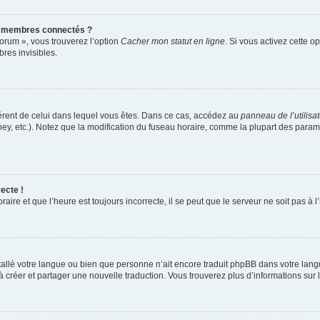
s membres connectés ?
forum », vous trouverez l’option
Cacher mon statut en ligne
. Si vous activez cette o
es invisibles.
ifférent de celui dans lequel vous êtes. Dans ce cas, accédez au
panneau de l’utilisa
ney, etc.). Notez que la modification du fuseau horaire, comme la plupart des para
ecte !
aire et que l’heure est toujours incorrecte, il se peut que le serveur ne soit pas à
installé votre langue ou bien que personne n’ait encore traduit phpBB dans votre l
s à créer et partager une nouvelle traduction. Vous trouverez plus d’informations sur l