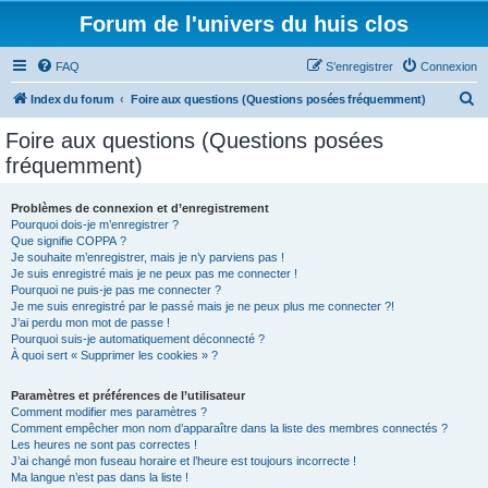
Forum de l'univers du huis clos
FAQ
S’enregistrer
Connexion
R
Index du forum
Foire aux questions (Questions posées fréquemment)
e
Foire aux questions (Questions posées
c
fréquemment)
h
e
Problèmes de connexion et d’enregistrement
Pourquoi dois-je m’enregistrer ?
r
Que signifie COPPA ?
c
Je souhaite m’enregistrer, mais je n’y parviens pas !
Je suis enregistré mais je ne peux pas me connecter !
h
Pourquoi ne puis-je pas me connecter ?
Je me suis enregistré par le passé mais je ne peux plus me connecter ?!
e
J’ai perdu mon mot de passe !
r
Pourquoi suis-je automatiquement déconnecté ?
À quoi sert « Supprimer les cookies » ?
Paramètres et préférences de l’utilisateur
Comment modifier mes paramètres ?
Comment empêcher mon nom d’apparaître dans la liste des membres connectés ?
Les heures ne sont pas correctes !
J’ai changé mon fuseau horaire et l’heure est toujours incorrecte !
Ma langue n’est pas dans la liste !