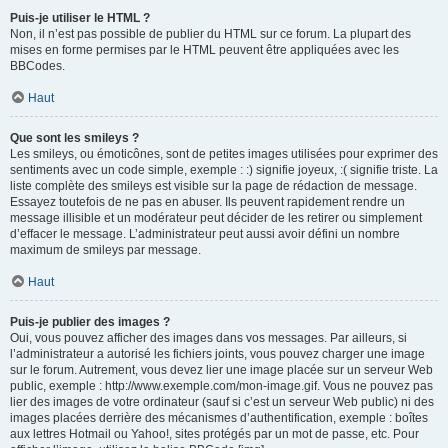
Puis-je utiliser le HTML ?
Non, il n’est pas possible de publier du HTML sur ce forum. La plupart des
mises en forme permises par le HTML peuvent être appliquées avec les
BBCodes.
Haut
Que sont les smileys ?
Les smileys, ou émoticônes, sont de petites images utilisées pour exprimer des
sentiments avec un code simple, exemple : :) signifie joyeux, :( signifie triste. La
liste complète des smileys est visible sur la page de rédaction de message.
Essayez toutefois de ne pas en abuser. Ils peuvent rapidement rendre un
message illisible et un modérateur peut décider de les retirer ou simplement
d’effacer le message. L’administrateur peut aussi avoir défini un nombre
maximum de smileys par message.
Haut
Puis-je publier des images ?
Oui, vous pouvez afficher des images dans vos messages. Par ailleurs, si
l’administrateur a autorisé les fichiers joints, vous pouvez charger une image
sur le forum. Autrement, vous devez lier une image placée sur un serveur Web
public, exemple : http://www.exemple.com/mon-image.gif. Vous ne pouvez pas
lier des images de votre ordinateur (sauf si c’est un serveur Web public) ni des
images placées derrière des mécanismes d’authentification, exemple : boîtes
aux lettres Hotmail ou Yahoo!, sites protégés par un mot de passe, etc. Pour