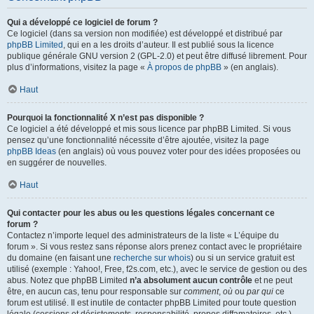
Qui a développé ce logiciel de forum ?
Ce logiciel (dans sa version non modifiée) est développé et distribué par
phpBB Limited
, qui en a les droits d’auteur. Il est publié sous la licence
publique générale GNU version 2 (GPL-2.0) et peut être diffusé librement. Pour
plus d’informations, visitez la page «
À propos de phpBB
» (en anglais).
Haut
Pourquoi la fonctionnalité X n’est pas disponible ?
Ce logiciel a été développé et mis sous licence par phpBB Limited. Si vous
pensez qu’une fonctionnalité nécessite d’être ajoutée, visitez la page
phpBB Ideas
(en anglais) où vous pouvez voter pour des idées proposées ou
en suggérer de nouvelles.
Haut
Qui contacter pour les abus ou les questions légales concernant ce
forum ?
Contactez n’importe lequel des administrateurs de la liste « L’équipe du
forum ». Si vous restez sans réponse alors prenez contact avec le propriétaire
du domaine (en faisant une
recherche sur whois
) ou si un service gratuit est
utilisé (exemple : Yahoo!, Free, f2s.com, etc.), avec le service de gestion ou des
abus. Notez que phpBB Limited
n’a absolument aucun contrôle
et ne peut
être, en aucun cas, tenu pour responsable sur
comment
,
où
ou
par qui
ce
forum est utilisé. Il est inutile de contacter phpBB Limited pour toute question