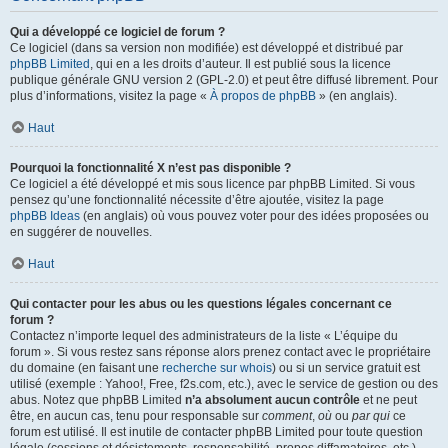
Qui a développé ce logiciel de forum ?
Ce logiciel (dans sa version non modifiée) est développé et distribué par
phpBB Limited
, qui en a les droits d’auteur. Il est publié sous la licence
publique générale GNU version 2 (GPL-2.0) et peut être diffusé librement. Pour
plus d’informations, visitez la page «
À propos de phpBB
» (en anglais).
Haut
Pourquoi la fonctionnalité X n’est pas disponible ?
Ce logiciel a été développé et mis sous licence par phpBB Limited. Si vous
pensez qu’une fonctionnalité nécessite d’être ajoutée, visitez la page
phpBB Ideas
(en anglais) où vous pouvez voter pour des idées proposées ou
en suggérer de nouvelles.
Haut
Qui contacter pour les abus ou les questions légales concernant ce
forum ?
Contactez n’importe lequel des administrateurs de la liste « L’équipe du
forum ». Si vous restez sans réponse alors prenez contact avec le propriétaire
du domaine (en faisant une
recherche sur whois
) ou si un service gratuit est
utilisé (exemple : Yahoo!, Free, f2s.com, etc.), avec le service de gestion ou des
abus. Notez que phpBB Limited
n’a absolument aucun contrôle
et ne peut
être, en aucun cas, tenu pour responsable sur
comment
,
où
ou
par qui
ce
forum est utilisé. Il est inutile de contacter phpBB Limited pour toute question