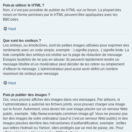
Puis-je utiliser le HTML ?
Non, il n’est pas possible de publier du HTML sur ce forum. La plupart des
mises en forme permises par le HTML peuvent être appliquées avec les
BBCodes.
Haut
Que sont les smileys ?
Les smileys, ou émoticônes, sont de petites images utilisées pour exprimer des
sentiments avec un code simple, exemple : :) signifie joyeux, :( signifie triste. La
liste complète des smileys est visible sur la page de rédaction de message.
Essayez toutefois de ne pas en abuser. Ils peuvent rapidement rendre un
message illisible et un modérateur peut décider de les retirer ou simplement
d’effacer le message. L’administrateur peut aussi avoir défini un nombre
maximum de smileys par message.
Haut
Puis-je publier des images ?
Oui, vous pouvez afficher des images dans vos messages. Par ailleurs, si
l’administrateur a autorisé les fichiers joints, vous pouvez charger une image
sur le forum. Autrement, vous devez lier une image placée sur un serveur Web
public, exemple : http://www.exemple.com/mon-image.gif. Vous ne pouvez pas
lier des images de votre ordinateur (sauf si c’est un serveur Web public) ni des
images placées derrière des mécanismes d’authentification, exemple : boîtes
aux lettres Hotmail ou Yahoo!, sites protégés par un mot de passe, etc. Pour