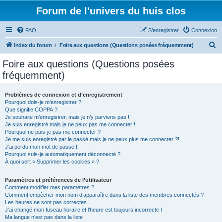
Forum de l'univers du huis clos
FAQ
S’enregistrer
Connexion
R
Index du forum
Foire aux questions (Questions posées fréquemment)
e
Foire aux questions (Questions posées
c
fréquemment)
h
e
Problèmes de connexion et d’enregistrement
Pourquoi dois-je m’enregistrer ?
r
Que signifie COPPA ?
c
Je souhaite m’enregistrer, mais je n’y parviens pas !
Je suis enregistré mais je ne peux pas me connecter !
h
Pourquoi ne puis-je pas me connecter ?
Je me suis enregistré par le passé mais je ne peux plus me connecter ?!
e
J’ai perdu mon mot de passe !
r
Pourquoi suis-je automatiquement déconnecté ?
À quoi sert « Supprimer les cookies » ?
Paramètres et préférences de l’utilisateur
Comment modifier mes paramètres ?
Comment empêcher mon nom d’apparaître dans la liste des membres connectés ?
Les heures ne sont pas correctes !
J’ai changé mon fuseau horaire et l’heure est toujours incorrecte !
Ma langue n’est pas dans la liste !