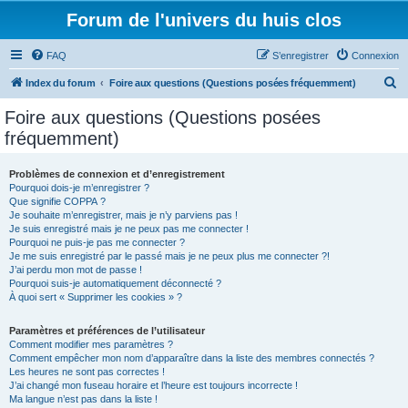
Forum de l'univers du huis clos
FAQ
S’enregistrer
Connexion
R
Index du forum
Foire aux questions (Questions posées fréquemment)
e
Foire aux questions (Questions posées
c
fréquemment)
h
e
Problèmes de connexion et d’enregistrement
Pourquoi dois-je m’enregistrer ?
r
Que signifie COPPA ?
c
Je souhaite m’enregistrer, mais je n’y parviens pas !
Je suis enregistré mais je ne peux pas me connecter !
h
Pourquoi ne puis-je pas me connecter ?
Je me suis enregistré par le passé mais je ne peux plus me connecter ?!
e
J’ai perdu mon mot de passe !
r
Pourquoi suis-je automatiquement déconnecté ?
À quoi sert « Supprimer les cookies » ?
Paramètres et préférences de l’utilisateur
Comment modifier mes paramètres ?
Comment empêcher mon nom d’apparaître dans la liste des membres connectés ?
Les heures ne sont pas correctes !
J’ai changé mon fuseau horaire et l’heure est toujours incorrecte !
Ma langue n’est pas dans la liste !