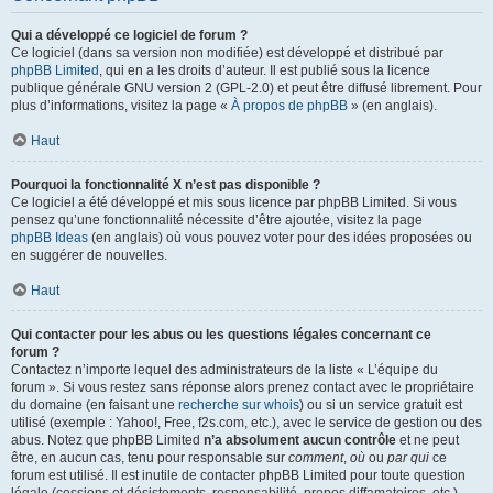
Qui a développé ce logiciel de forum ?
Ce logiciel (dans sa version non modifiée) est développé et distribué par
phpBB Limited
, qui en a les droits d’auteur. Il est publié sous la licence
publique générale GNU version 2 (GPL-2.0) et peut être diffusé librement. Pour
plus d’informations, visitez la page «
À propos de phpBB
» (en anglais).
Haut
Pourquoi la fonctionnalité X n’est pas disponible ?
Ce logiciel a été développé et mis sous licence par phpBB Limited. Si vous
pensez qu’une fonctionnalité nécessite d’être ajoutée, visitez la page
phpBB Ideas
(en anglais) où vous pouvez voter pour des idées proposées ou
en suggérer de nouvelles.
Haut
Qui contacter pour les abus ou les questions légales concernant ce
forum ?
Contactez n’importe lequel des administrateurs de la liste « L’équipe du
forum ». Si vous restez sans réponse alors prenez contact avec le propriétaire
du domaine (en faisant une
recherche sur whois
) ou si un service gratuit est
utilisé (exemple : Yahoo!, Free, f2s.com, etc.), avec le service de gestion ou des
abus. Notez que phpBB Limited
n’a absolument aucun contrôle
et ne peut
être, en aucun cas, tenu pour responsable sur
comment
,
où
ou
par qui
ce
forum est utilisé. Il est inutile de contacter phpBB Limited pour toute question