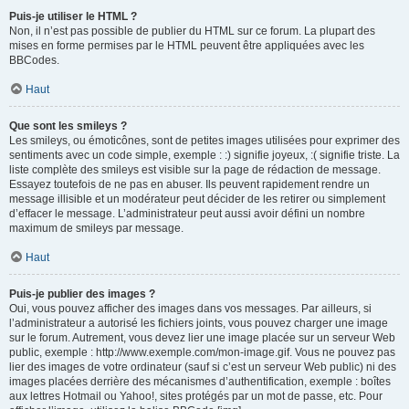
Puis-je utiliser le HTML ?
Non, il n’est pas possible de publier du HTML sur ce forum. La plupart des
mises en forme permises par le HTML peuvent être appliquées avec les
BBCodes.
Haut
Que sont les smileys ?
Les smileys, ou émoticônes, sont de petites images utilisées pour exprimer des
sentiments avec un code simple, exemple : :) signifie joyeux, :( signifie triste. La
liste complète des smileys est visible sur la page de rédaction de message.
Essayez toutefois de ne pas en abuser. Ils peuvent rapidement rendre un
message illisible et un modérateur peut décider de les retirer ou simplement
d’effacer le message. L’administrateur peut aussi avoir défini un nombre
maximum de smileys par message.
Haut
Puis-je publier des images ?
Oui, vous pouvez afficher des images dans vos messages. Par ailleurs, si
l’administrateur a autorisé les fichiers joints, vous pouvez charger une image
sur le forum. Autrement, vous devez lier une image placée sur un serveur Web
public, exemple : http://www.exemple.com/mon-image.gif. Vous ne pouvez pas
lier des images de votre ordinateur (sauf si c’est un serveur Web public) ni des
images placées derrière des mécanismes d’authentification, exemple : boîtes
aux lettres Hotmail ou Yahoo!, sites protégés par un mot de passe, etc. Pour