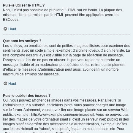
Puis-je utiliser le HTML ?
Non, il n’est pas possible de publier du HTML sur ce forum. La plupart des
mises en forme permises par le HTML peuvent être appliquées avec les
BBCodes.
Haut
Que sont les smileys ?
Les smileys, ou émoticônes, sont de petites images utilisées pour exprimer des
sentiments avec un code simple, exemple : :) signifie joyeux, :( signifie triste. La
liste complète des smileys est visible sur la page de rédaction de message.
Essayez toutefois de ne pas en abuser. Ils peuvent rapidement rendre un
message illisible et un modérateur peut décider de les retirer ou simplement
d’effacer le message. L’administrateur peut aussi avoir défini un nombre
maximum de smileys par message.
Haut
Puis-je publier des images ?
Oui, vous pouvez afficher des images dans vos messages. Par ailleurs, si
l’administrateur a autorisé les fichiers joints, vous pouvez charger une image
sur le forum. Autrement, vous devez lier une image placée sur un serveur Web
public, exemple : http://www.exemple.com/mon-image.gif. Vous ne pouvez pas
lier des images de votre ordinateur (sauf si c’est un serveur Web public) ni des
images placées derrière des mécanismes d’authentification, exemple : boîtes
aux lettres Hotmail ou Yahoo!, sites protégés par un mot de passe, etc. Pour