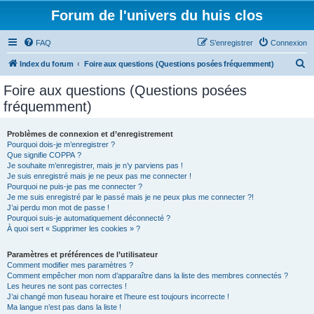
Forum de l'univers du huis clos
FAQ
S’enregistrer
Connexion
R
Index du forum
Foire aux questions (Questions posées fréquemment)
e
Foire aux questions (Questions posées
c
fréquemment)
h
e
Problèmes de connexion et d’enregistrement
Pourquoi dois-je m’enregistrer ?
r
Que signifie COPPA ?
c
Je souhaite m’enregistrer, mais je n’y parviens pas !
Je suis enregistré mais je ne peux pas me connecter !
h
Pourquoi ne puis-je pas me connecter ?
Je me suis enregistré par le passé mais je ne peux plus me connecter ?!
e
J’ai perdu mon mot de passe !
r
Pourquoi suis-je automatiquement déconnecté ?
À quoi sert « Supprimer les cookies » ?
Paramètres et préférences de l’utilisateur
Comment modifier mes paramètres ?
Comment empêcher mon nom d’apparaître dans la liste des membres connectés ?
Les heures ne sont pas correctes !
J’ai changé mon fuseau horaire et l’heure est toujours incorrecte !
Ma langue n’est pas dans la liste !