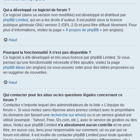
Qui a développé ce logiciel de forum ?
Ce logiciel (dans sa version non modifiée) est développé et distribué par
phpBB Limited
, qui en a les droits d’auteur. Il est publié sous la licence
publique générale GNU version 2 (GPL-2.0) et peut être diffusé librement. Pour
plus d’informations, visitez la page «
À propos de phpBB
» (en anglais).
Haut
Pourquoi la fonctionnalité X n’est pas disponible ?
Ce logiciel a été développé et mis sous licence par phpBB Limited. Si vous
pensez qu’une fonctionnalité nécessite d’être ajoutée, visitez la page
phpBB Ideas
(en anglais) où vous pouvez voter pour des idées proposées ou
en suggérer de nouvelles.
Haut
Qui contacter pour les abus ou les questions légales concernant ce
forum ?
Contactez n’importe lequel des administrateurs de la liste « L’équipe du
forum ». Si vous restez sans réponse alors prenez contact avec le propriétaire
du domaine (en faisant une
recherche sur whois
) ou si un service gratuit est
utilisé (exemple : Yahoo!, Free, f2s.com, etc.), avec le service de gestion ou des
abus. Notez que phpBB Limited
n’a absolument aucun contrôle
et ne peut
être, en aucun cas, tenu pour responsable sur
comment
,
où
ou
par qui
ce
forum est utilisé. Il est inutile de contacter phpBB Limited pour toute question