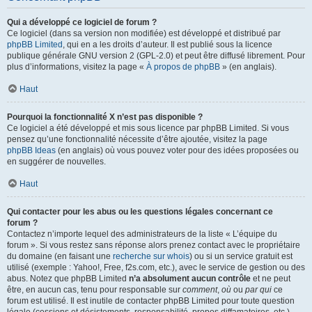
Qui a développé ce logiciel de forum ?
Ce logiciel (dans sa version non modifiée) est développé et distribué par
phpBB Limited
, qui en a les droits d’auteur. Il est publié sous la licence
publique générale GNU version 2 (GPL-2.0) et peut être diffusé librement. Pour
plus d’informations, visitez la page «
À propos de phpBB
» (en anglais).
Haut
Pourquoi la fonctionnalité X n’est pas disponible ?
Ce logiciel a été développé et mis sous licence par phpBB Limited. Si vous
pensez qu’une fonctionnalité nécessite d’être ajoutée, visitez la page
phpBB Ideas
(en anglais) où vous pouvez voter pour des idées proposées ou
en suggérer de nouvelles.
Haut
Qui contacter pour les abus ou les questions légales concernant ce
forum ?
Contactez n’importe lequel des administrateurs de la liste « L’équipe du
forum ». Si vous restez sans réponse alors prenez contact avec le propriétaire
du domaine (en faisant une
recherche sur whois
) ou si un service gratuit est
utilisé (exemple : Yahoo!, Free, f2s.com, etc.), avec le service de gestion ou des
abus. Notez que phpBB Limited
n’a absolument aucun contrôle
et ne peut
être, en aucun cas, tenu pour responsable sur
comment
,
où
ou
par qui
ce
forum est utilisé. Il est inutile de contacter phpBB Limited pour toute question