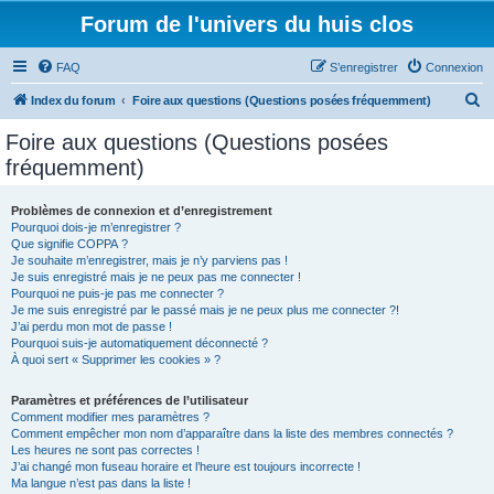
Forum de l'univers du huis clos
FAQ
S’enregistrer
Connexion
R
Index du forum
Foire aux questions (Questions posées fréquemment)
e
Foire aux questions (Questions posées
c
fréquemment)
h
e
Problèmes de connexion et d’enregistrement
Pourquoi dois-je m’enregistrer ?
r
Que signifie COPPA ?
c
Je souhaite m’enregistrer, mais je n’y parviens pas !
Je suis enregistré mais je ne peux pas me connecter !
h
Pourquoi ne puis-je pas me connecter ?
Je me suis enregistré par le passé mais je ne peux plus me connecter ?!
e
J’ai perdu mon mot de passe !
r
Pourquoi suis-je automatiquement déconnecté ?
À quoi sert « Supprimer les cookies » ?
Paramètres et préférences de l’utilisateur
Comment modifier mes paramètres ?
Comment empêcher mon nom d’apparaître dans la liste des membres connectés ?
Les heures ne sont pas correctes !
J’ai changé mon fuseau horaire et l’heure est toujours incorrecte !
Ma langue n’est pas dans la liste !