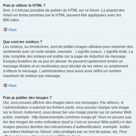
Puis-je utiliser le HTML ?
Non, il n’est pas possible de publier du HTML sur ce forum. La plupart des
mises en forme permises par le HTML peuvent être appliquées avec les
BBCodes.
Haut
Que sont les smileys ?
Les smileys, ou émoticônes, sont de petites images utilisées pour exprimer des
sentiments avec un code simple, exemple : :) signifie joyeux, :( signifie triste. La
liste complète des smileys est visible sur la page de rédaction de message.
Essayez toutefois de ne pas en abuser. Ils peuvent rapidement rendre un
message illisible et un modérateur peut décider de les retirer ou simplement
d’effacer le message. L’administrateur peut aussi avoir défini un nombre
maximum de smileys par message.
Haut
Puis-je publier des images ?
Oui, vous pouvez afficher des images dans vos messages. Par ailleurs, si
l’administrateur a autorisé les fichiers joints, vous pouvez charger une image
sur le forum. Autrement, vous devez lier une image placée sur un serveur Web
public, exemple : http://www.exemple.com/mon-image.gif. Vous ne pouvez pas
lier des images de votre ordinateur (sauf si c’est un serveur Web public) ni des
images placées derrière des mécanismes d’authentification, exemple : boîtes
aux lettres Hotmail ou Yahoo!, sites protégés par un mot de passe, etc. Pour