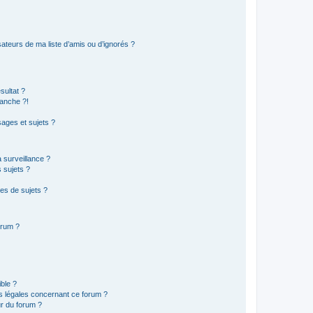
ateurs de ma liste d’amis ou d’ignorés ?
sultat ?
anche ?!
ages et sujets ?
a surveillance ?
 sujets ?
es de sujets ?
orum ?
ible ?
ns légales concernant ce forum ?
r du forum ?