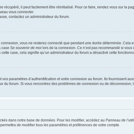
 récupéré, il peut facilement être réinitialisé. Pour ce faire, rendez vous sur la p
uveau vous connecter.
passe, contactez un administrateur du forum.
e connexion, vous ne resterez connecté que pendant une durée déterminée. Cela em
la case
Se souvenir de moi
lors de la connexion. Ce n’est pas recommandé si vous u
s cette case, cela signifie qu’un administrateur du forum a désactivé cette fonctionna
os paramètres d’authentification et votre connexion au forum. Ils fournissent aussi
teur du forum. Si vous rencontrez des problèmes de connexion ou de déconnexion, l
ockés dans notre base de données. Pour les modifier, accédez au
Panneau de l’util
 permettra de modifier tous les paramètres et préférences de votre compte.