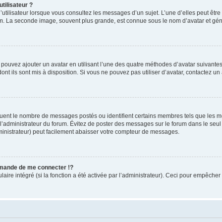
tilisateur ?
utilisateur lorsque vous consultez les messages d’un sujet. L’une d’elles peut êtr
rum. La seconde image, souvent plus grande, est connue sous le nom d’avatar et 
s pouvez ajouter un avatar en utilisant l’une des quatre méthodes d’avatar suivantes 
ont ils sont mis à disposition. Si vous ne pouvez pas utiliser d’avatar, contactez un
iquent le nombre de messages postés ou identifient certains membres tels que les 
ar l’administrateur du forum. Évitez de poster des messages sur le forum dans le seu
ministrateur) peut facilement abaisser votre compteur de messages.
mande de me connecter !?
re intégré (si la fonction a été activée par l’administrateur). Ceci pour empêcher l’u