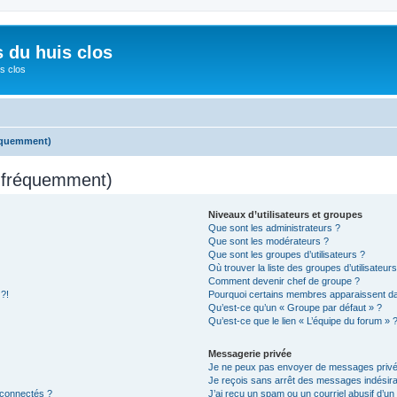
s du huis clos
s clos
réquemment)
s fréquemment)
Niveaux d’utilisateurs et groupes
Que sont les administrateurs ?
Que sont les modérateurs ?
Que sont les groupes d’utilisateurs ?
Où trouver la liste des groupes d’utilisateur
Comment devenir chef de groupe ?
 ?!
Pourquoi certains membres apparaissent dan
Qu’est-ce qu’un « Groupe par défaut » ?
Qu’est-ce que le lien « L’équipe du forum » 
Messagerie privée
Je ne peux pas envoyer de messages privé
Je reçois sans arrêt des messages indésira
 connectés ?
J’ai reçu un spam ou un courriel abusif d’u