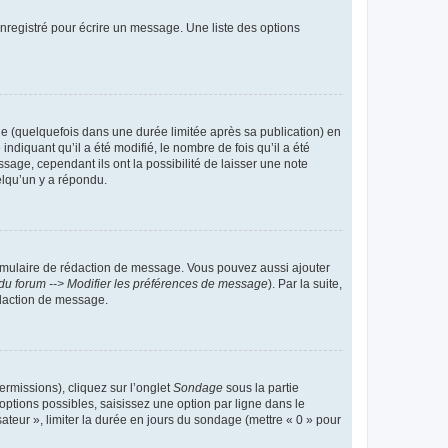
nregistré pour écrire un message. Une liste des options
 (quelquefois dans une durée limitée après sa publication) en
iquant qu’il a été modifié, le nombre de fois qu’il a été
sage, cependant ils ont la possibilité de laisser une note
elqu’un y a répondu.
rmulaire de rédaction de message. Vous pouvez aussi ajouter
du forum --> Modifier les préférences de message
). Par la suite,
daction de message.
ermissions), cliquez sur l’onglet
Sondage
sous la partie
ptions possibles, saisissez une option par ligne dans le
ateur », limiter la durée en jours du sondage (mettre « 0 » pour