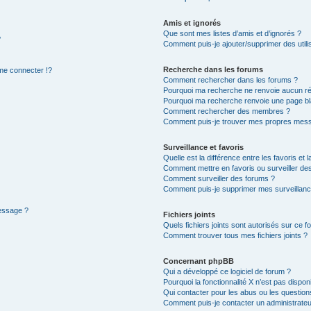
Amis et ignorés
Que sont mes listes d’amis et d’ignorés ?
?
Comment puis-je ajouter/supprimer des utilis
Recherche dans les forums
e connecter !?
Comment rechercher dans les forums ?
Pourquoi ma recherche ne renvoie aucun ré
Pourquoi ma recherche renvoie une page bl
Comment rechercher des membres ?
Comment puis-je trouver mes propres mess
Surveillance et favoris
Quelle est la différence entre les favoris et l
Comment mettre en favoris ou surveiller des
Comment surveiller des forums ?
Comment puis-je supprimer mes surveillanc
message ?
Fichiers joints
Quels fichiers joints sont autorisés sur ce f
Comment trouver tous mes fichiers joints ?
Concernant phpBB
Qui a développé ce logiciel de forum ?
Pourquoi la fonctionnalité X n’est pas dispon
Qui contacter pour les abus ou les questio
Comment puis-je contacter un administrateu