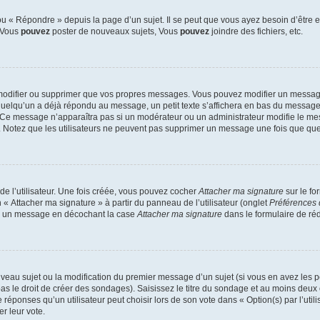
 « Répondre » depuis la page d’un sujet. Il se peut que vous ayez besoin d’être e
: Vous
pouvez
poster de nouveaux sujets, Vous
pouvez
joindre des fichiers, etc.
modifier ou supprimer que vos propres messages. Vous pouvez modifier un message
lqu’un a déjà répondu au message, un petit texte s’affichera en bas du message ind
n. Ce message n’apparaîtra pas si un modérateur ou un administrateur modifie le mes
ive. Notez que les utilisateurs ne peuvent pas supprimer un message une fois que qu
e l’utilisateur. Une fois créée, vous pouvez cocher
Attacher ma signature
sur le fo
 « Attacher ma signature » à partir du panneau de l’utilisateur (onglet
Préférences 
 à un message en décochant la case
Attacher ma signature
dans le formulaire de ré
ouveau sujet ou la modification du premier message d’un sujet (si vous en avez les p
 le droit de créer des sondages). Saisissez le titre du sondage et au moins deux o
onses qu’un utilisateur peut choisir lors de son vote dans « Option(s) par l’utilis
er leur vote.