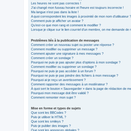
Les heures ne sont pas correctes !
J’ai changé mon fuseau horaire et l’heure est toujours incorrecte !
Ma langue n’est pas dans la liste !
A quoi correspondent les images à proximité de mon nom d’utilisateur 
Comment puis-je afficher un avatar ?
Qu’est-ce que mon rang et comment le modifier ?
Lorsque je clique sur le lien
courriel
d’un membre, on me demande de m
Problèmes liés à la publication de messages
Comment créer un nouveau sujet ou poster une réponse ?
Comment modifier ou supprimer un message ?
Comment ajouter une signature à mes messages ?
Comment créer un sondage ?
Pourquoi ne puis-je pas ajouter plus d’options à mon sondage ?
Comment modifier ou supprimer un sondage ?
Pourquoi ne puis-je pas accéder à un forum ?
Pourquoi ne puis-je pas joindre des fichiers à mon message ?
Pourquoi ai-je reçu un avertissement ?
Comment rapporter des messages à un modérateur ?
À quoi sert le bouton « Sauvegarder » dans la page de rédaction de 
Pourquoi mon message doit être validé ?
Comment remonter mon sujet ?
Mise en forme et types de sujets
Que sont les BBCodes ?
Puis-je utiliser le HTML ?
Que sont les smileys ?
Puis-je publier des images ?
Que sont les annonces globales ?