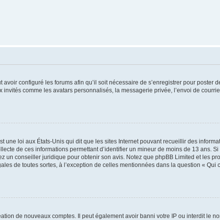
t avoir configuré les forums afin qu’il soit nécessaire de s’enregistrer pour poster
x invités comme les avatars personnalisés, la messagerie privée, l’envoi de courri
t une loi aux États-Unis qui dit que les sites Internet pouvant recueillir des infor
ollecte de ces informations permettant d’identifier un mineur de moins de 13 ans. S
tez un conseiller juridique pour obtenir son avis. Notez que phpBB Limited et les pr
gales de toutes sortes, à l’exception de celles mentionnées dans la question « Qui
réation de nouveaux comptes. Il peut également avoir banni votre IP ou interdit le no