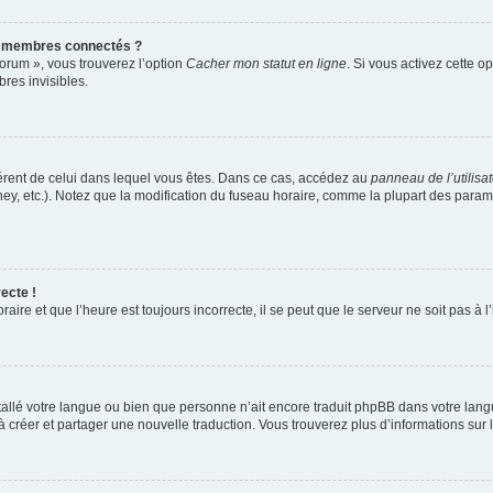
s membres connectés ?
forum », vous trouverez l’option
Cacher mon statut en ligne
. Si vous activez cette o
es invisibles.
ifférent de celui dans lequel vous êtes. Dans ce cas, accédez au
panneau de l’utilisa
ney, etc.). Notez que la modification du fuseau horaire, comme la plupart des para
ecte !
aire et que l’heure est toujours incorrecte, il se peut que le serveur ne soit pas à
installé votre langue ou bien que personne n’ait encore traduit phpBB dans votre l
s à créer et partager une nouvelle traduction. Vous trouverez plus d’informations sur l