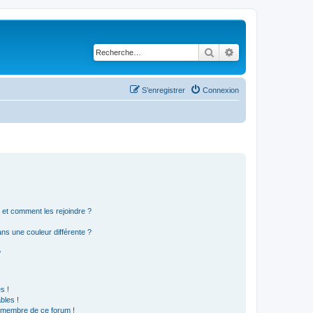
Rechercher
Recherche avancé
S’enregistrer
Connexion
s et comment les rejoindre ?
s une couleur différente ?
?
s !
bles !
n membre de ce forum !