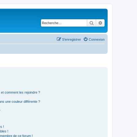
Rechercher
Recherche avancé
S’enregistrer
Connexion
s et comment les rejoindre ?
s une couleur différente ?
?
s !
bles !
n membre de ce forum !