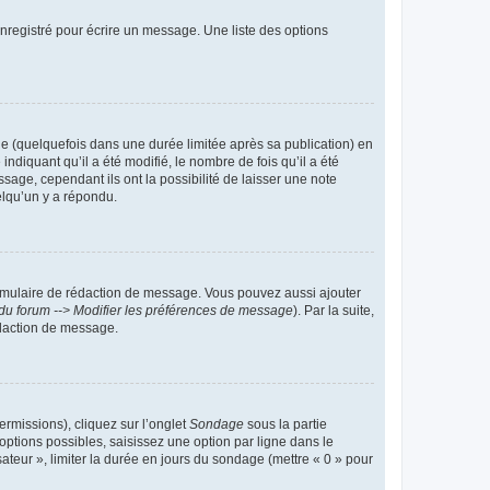
nregistré pour écrire un message. Une liste des options
 (quelquefois dans une durée limitée après sa publication) en
iquant qu’il a été modifié, le nombre de fois qu’il a été
sage, cependant ils ont la possibilité de laisser une note
elqu’un y a répondu.
rmulaire de rédaction de message. Vous pouvez aussi ajouter
du forum --> Modifier les préférences de message
). Par la suite,
daction de message.
ermissions), cliquez sur l’onglet
Sondage
sous la partie
ptions possibles, saisissez une option par ligne dans le
ateur », limiter la durée en jours du sondage (mettre « 0 » pour