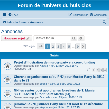
Forum de l'univers du huis clos
FAQ
S’enregistrer
Connexion
R
Index du forum
Annonces
e
Annonces
c
Rechercher
Recherche avanc
Nouveau sujet
h
e
Page
1
sur
9
1
2
3
4
5
9
Suivante
222 sujets
…
r
Sujets
c
Projet d'illustration de murder-party via crowdfunding
h
Dernier message par
Kathya
«
lun. 13 nov. 2023 18:49
Réponses :
33
e
1
2
3
4
r
Cherche organisateurs et/ou PNJ pour Murder Party le 25/10
dans le 71
Dernier message par
ced68
«
sam. 16 sept. 2023 17:02
GN les sentes post apo drames forestiers de T. Munier
30/31/06/2020 à Pont Saint Martin (44)
Dernier message par
Graziella
«
mer. 29 janv. 2020 18:45
[Ollainville - 91] Murder Party Dieu est mort le 15 décembre
Dernier message par
stephane
«
jeu. 5 déc. 2019 17:15