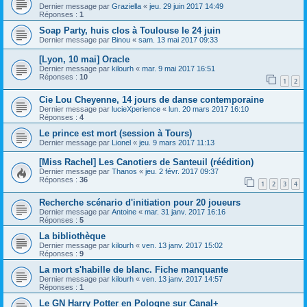
Dernier message par
Graziella
«
jeu. 29 juin 2017 14:49
Réponses :
1
Soap Party, huis clos à Toulouse le 24 juin
Dernier message par
Binou
«
sam. 13 mai 2017 09:33
[Lyon, 10 mai] Oracle
Dernier message par
kilourh
«
mar. 9 mai 2017 16:51
Réponses :
10
1
2
Cie Lou Cheyenne, 14 jours de danse contemporaine
Dernier message par
lucieXperience
«
lun. 20 mars 2017 16:10
Réponses :
4
Le prince est mort (session à Tours)
Dernier message par
Lionel
«
jeu. 9 mars 2017 11:13
[Miss Rachel] Les Canotiers de Santeuil (réédition)
Dernier message par
Thanos
«
jeu. 2 févr. 2017 09:37
Réponses :
36
1
2
3
4
Recherche scénario d'initiation pour 20 joueurs
Dernier message par
Antoine
«
mar. 31 janv. 2017 16:16
Réponses :
5
La bibliothèque
Dernier message par
kilourh
«
ven. 13 janv. 2017 15:02
Réponses :
9
La mort s'habille de blanc. Fiche manquante
Dernier message par
kilourh
«
ven. 13 janv. 2017 14:57
Réponses :
1
Le GN Harry Potter en Pologne sur Canal+