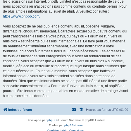
les discussions sur Internet. phpBB Limited n’est pas responsable de ce que
nous acceptons ou n’acceptons pas comme contenu ou conduite permis. Pour
de plus amples informations au sujet de phpBB, veuillez consulter :
https://www.phpbb.com/
.
Vous acceptez de ne pas publier de contenu abusif, obscène, vulgaire,
diffamatoire, choquant, menaçant, à caractère sexuel ou tout autre contenu qui
peut transgresser les lois de votre pays, du pays où « Forum de l'univers du
huis clos » est hébergé ou les lois internationales. Le faire peut vous mener à
un bannissement immédiat et permanent, avec une notification à votre
fournisseur d’accès à Internet si nous le jugeons nécessaire. Les adresses IP
de tous les messages sont enregistrées pour aider au renforcement de ces
conditions. Vous acceptez que « Forum de l'univers du huis clos » supprime,
modifie, déplace ou verrouille n’importe quel sujet lorsque nous estimons que
cela est nécessaire. En tant que membre, vous acceptez que toutes les
informations que vous avez saisies soient stockées dans notre base de
données. Bien que ces informations ne soient pas diffusées à une tierce partie
sans votre consentement, ni « Forum de l'univers du huis clos », ni phpBB ne
pourront être tenus comme responsables en cas de tentative de piratage visant
à compromettre les données.
Index du forum
Heures au format
UTC+01:00
Développé par
phpBB
® Forum Software © phpBB Limited
Traduit par
phpBB-fr.com
Confidentialité
|
Conditions