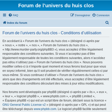
Forum de l'univers du huis clos
FAQ
S’enregistrer
Connexion
R
Index du forum
e
Forum de l'univers du huis clos - Conditions d’utilisation
c
h
En accédant à « Forum de l'univers du huis clos » (désigné ci-après par
« nous », « notre », « nos », « Forum de l'univers du huis clos »,
e
« http://www.murder-party.org/phpBB3 »), vous acceptez d’être légalement
r
responsable des conditions suivantes. Si vous n’acceptez pas d’être
légalement responsable de toutes les conditions suivantes, alors n’accédez
c
pas et/ou n’utilisez pas « Forum de l'univers du huis clos ». Nous pouvons
h
modifier celles-ci à n’importe quel moment et nous ferons tout pour que vous
en soyez informé, bien qu’il soit prudent de vérifier régulièrement celles-ci par
e
vous-même. Si vous continuez d’utiliser « Forum de l'univers du huis clos »
r
alors que des changements ont été effectués, vous acceptez d’être légalement
responsable des conditions découlant des mises à jour et/ou modifications.
Nos forums sont développés par phpBB (désigné ci-après par « ils », « eux »,
« leur », « logiciel phpBB », « www.phpbb.com », « phpBB Limited »,
« Équipes phpBB ») qui est un script libre de forum, déclaré sous la licence «
GNU General Public License v2
» (désigné ci-après par « GPL ») et qui peut
être téléchargé depuis
www.phpbb.com
. Le logiciel phpBB facilite seulement