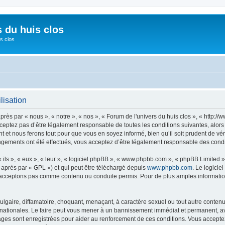
s du huis clos
s clos
lisation
près par « nous », « notre », « nos », « Forum de l'univers du huis clos », « http:
eptez pas d’être légalement responsable de toutes les conditions suivantes, alors 
 et nous ferons tout pour que vous en soyez informé, bien qu’il soit prudent de vé
hangements ont été effectués, vous acceptez d’être légalement responsable des condi
ls », « eux », « leur », « logiciel phpBB », « www.phpbb.com », « phpBB Limited »,
-après par « GPL ») et qui peut être téléchargé depuis
www.phpbb.com
. Le logicie
acceptons pas comme contenu ou conduite permis. Pour de plus amples informations
lgaire, diffamatoire, choquant, menaçant, à caractère sexuel ou tout autre contenu 
ernationales. Le faire peut vous mener à un bannissement immédiat et permanent, avec
ges sont enregistrées pour aider au renforcement de ces conditions. Vous acceptez