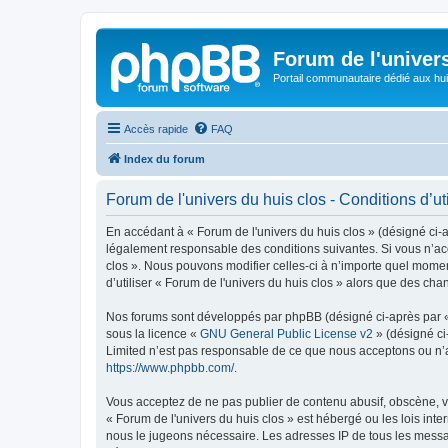
Forum de l'univer
Portail communautaire dédié aux hui
Accès rapide
FAQ
Index du forum
Forum de l'univers du huis clos - Conditions d’uti
En accédant à « Forum de l'univers du huis clos » (désigné ci-a
légalement responsable des conditions suivantes. Si vous n’acc
clos ». Nous pouvons modifier celles-ci à n’importe quel moment
d’utiliser « Forum de l'univers du huis clos » alors que des c
Nos forums sont développés par phpBB (désigné ci-après par « i
sous la licence «
GNU General Public License v2
» (désigné ci
Limited n’est pas responsable de ce que nous acceptons ou n’
https://www.phpbb.com/
.
Vous acceptez de ne pas publier de contenu abusif, obscène, vu
« Forum de l'univers du huis clos » est hébergé ou les lois int
nous le jugeons nécessaire. Les adresses IP de tous les messa