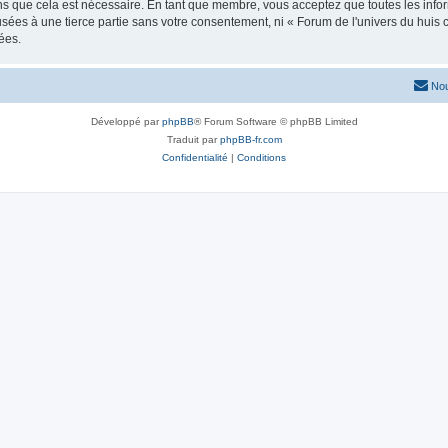
ns que cela est nécessaire. En tant que membre, vous acceptez que toutes les info
usées à une tierce partie sans votre consentement, ni « Forum de l'univers du hui
ées.
Nou
Développé par
phpBB
® Forum Software © phpBB Limited
Traduit par
phpBB-fr.com
Confidentialité
|
Conditions