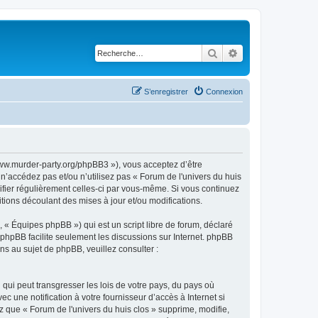
Rechercher
Recherche avancé
S’enregistrer
Connexion
//www.murder-party.org/phpBB3 »), vous acceptez d’être
n’accédez pas et/ou n’utilisez pas « Forum de l'univers du huis
rifier régulièrement celles-ci par vous-même. Si vous continuez
tions découlant des mises à jour et/ou modifications.
 « Équipes phpBB ») qui est un script libre de forum, déclaré
l phpBB facilite seulement les discussions sur Internet. phpBB
 au sujet de phpBB, veuillez consulter :
qui peut transgresser les lois de votre pays, du pays où
 une notification à votre fournisseur d’accès à Internet si
 que « Forum de l'univers du huis clos » supprime, modifie,