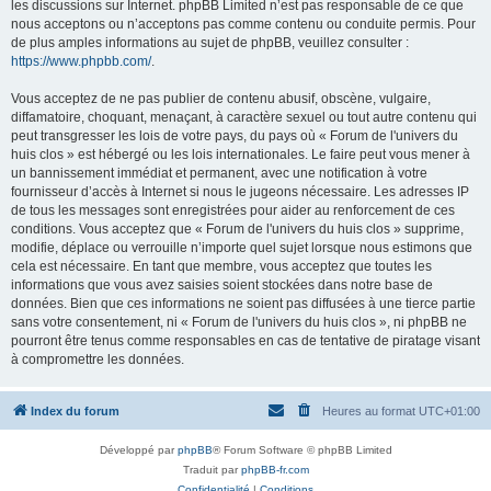
les discussions sur Internet. phpBB Limited n’est pas responsable de ce que
nous acceptons ou n’acceptons pas comme contenu ou conduite permis. Pour
de plus amples informations au sujet de phpBB, veuillez consulter :
https://www.phpbb.com/
.
Vous acceptez de ne pas publier de contenu abusif, obscène, vulgaire,
diffamatoire, choquant, menaçant, à caractère sexuel ou tout autre contenu qui
peut transgresser les lois de votre pays, du pays où « Forum de l'univers du
huis clos » est hébergé ou les lois internationales. Le faire peut vous mener à
un bannissement immédiat et permanent, avec une notification à votre
fournisseur d’accès à Internet si nous le jugeons nécessaire. Les adresses IP
de tous les messages sont enregistrées pour aider au renforcement de ces
conditions. Vous acceptez que « Forum de l'univers du huis clos » supprime,
modifie, déplace ou verrouille n’importe quel sujet lorsque nous estimons que
cela est nécessaire. En tant que membre, vous acceptez que toutes les
informations que vous avez saisies soient stockées dans notre base de
données. Bien que ces informations ne soient pas diffusées à une tierce partie
sans votre consentement, ni « Forum de l'univers du huis clos », ni phpBB ne
pourront être tenus comme responsables en cas de tentative de piratage visant
à compromettre les données.
Index du forum
Heures au format
UTC+01:00
Développé par
phpBB
® Forum Software © phpBB Limited
Traduit par
phpBB-fr.com
Confidentialité
|
Conditions