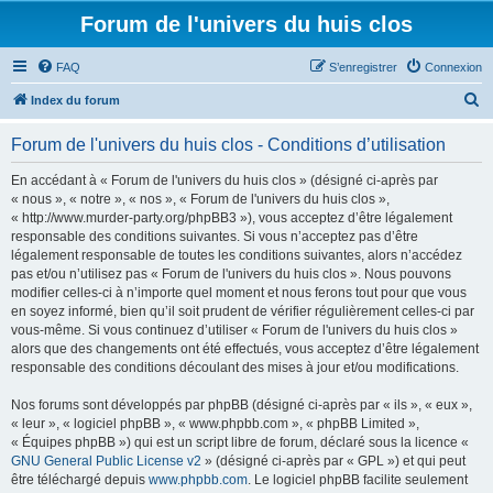
Forum de l'univers du huis clos
FAQ
S’enregistrer
Connexion
R
Index du forum
e
Forum de l'univers du huis clos - Conditions d’utilisation
c
h
En accédant à « Forum de l'univers du huis clos » (désigné ci-après par
« nous », « notre », « nos », « Forum de l'univers du huis clos »,
e
« http://www.murder-party.org/phpBB3 »), vous acceptez d’être légalement
r
responsable des conditions suivantes. Si vous n’acceptez pas d’être
légalement responsable de toutes les conditions suivantes, alors n’accédez
c
pas et/ou n’utilisez pas « Forum de l'univers du huis clos ». Nous pouvons
h
modifier celles-ci à n’importe quel moment et nous ferons tout pour que vous
en soyez informé, bien qu’il soit prudent de vérifier régulièrement celles-ci par
e
vous-même. Si vous continuez d’utiliser « Forum de l'univers du huis clos »
r
alors que des changements ont été effectués, vous acceptez d’être légalement
responsable des conditions découlant des mises à jour et/ou modifications.
Nos forums sont développés par phpBB (désigné ci-après par « ils », « eux »,
« leur », « logiciel phpBB », « www.phpbb.com », « phpBB Limited »,
« Équipes phpBB ») qui est un script libre de forum, déclaré sous la licence «
GNU General Public License v2
» (désigné ci-après par « GPL ») et qui peut
être téléchargé depuis
www.phpbb.com
. Le logiciel phpBB facilite seulement