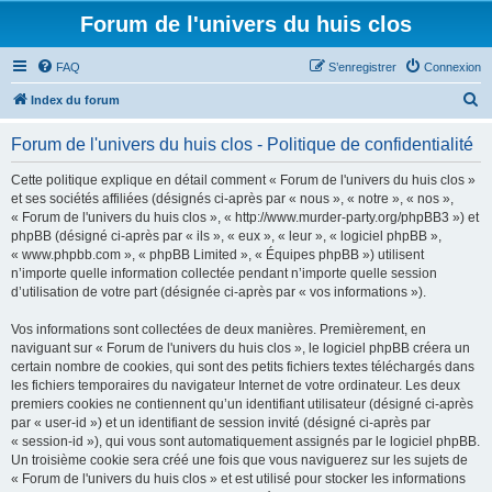
Forum de l'univers du huis clos
FAQ
S’enregistrer
Connexion
R
Index du forum
e
Forum de l'univers du huis clos - Politique de confidentialité
c
h
Cette politique explique en détail comment « Forum de l'univers du huis clos »
et ses sociétés affiliées (désignés ci-après par « nous », « notre », « nos »,
e
« Forum de l'univers du huis clos », « http://www.murder-party.org/phpBB3 ») et
r
phpBB (désigné ci-après par « ils », « eux », « leur », « logiciel phpBB »,
« www.phpbb.com », « phpBB Limited », « Équipes phpBB ») utilisent
c
n’importe quelle information collectée pendant n’importe quelle session
h
d’utilisation de votre part (désignée ci-après par « vos informations »).
e
Vos informations sont collectées de deux manières. Premièrement, en
r
naviguant sur « Forum de l'univers du huis clos », le logiciel phpBB créera un
certain nombre de cookies, qui sont des petits fichiers textes téléchargés dans
les fichiers temporaires du navigateur Internet de votre ordinateur. Les deux
premiers cookies ne contiennent qu’un identifiant utilisateur (désigné ci-après
par « user-id ») et un identifiant de session invité (désigné ci-après par
« session-id »), qui vous sont automatiquement assignés par le logiciel phpBB.
Un troisième cookie sera créé une fois que vous naviguerez sur les sujets de
« Forum de l'univers du huis clos » et est utilisé pour stocker les informations