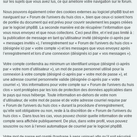
sur les sujets que vous avez lus, ce qui améliore votre navigation sur le forum.
Nous pouvons également créer des cookies externes au logiciel phpBB tout en
naviguant sur « Forum de l'univers du huis clos », bien que ceux-ci soient hors
de portée du document qui est prévu pour couvrir seulement les pages créées
par le logiciel phpBB. La seconde manière est de récupérer l’information que
vous nous envoyez et que nous collectons. Ceci peut être, et n’est pas limité à :
la publication de message en tant qu’utilisateur invité (désignée ci-après par
« messages invités »), l’enregistrement sur « Forum de l'univers du huis clos »
(désignée ici par « votre compte ») et les messages que vous envoyez après
l’enregistrement et lors d’une connexion (désignés ici par « vos messages »).
Votre compte contiendra au minimum un identifiant unique (désigné ci-après
par « votre nom d’utilisateur »), un mot de passe personnel utilisé pour la
connexion à votre compte (désigné ci-après par « votre mot de passe »), et
une adresse courriel personnelle valide (désignée ci-après par « votre
courriel »). Vos informations pour votre compte sur « Forum de l'univers du huis
clos » sont protégées par les lois de protection des données applicables dans
le pays qui nous héberge. Toute information en-dehors de votre nom
d’utilisateur, de votre mot de passe et de votre adresse courriel requise par
« Forum de l'univers du huis clos » durant la procédure d’enregistrement,
qu’elle soit obligatoire ou non, reste à la discrétion de « Forum de l'univers du
huis clos ». Dans tous les cas, vous pouvez choisir quelle information de votre
compte sera affichée publiquement. De plus, dans votre profil, vous pouvez
souscrire ou non à l’envoi automatique de courriel par le logiciel phpBB.
Votre mot de passe est crypté (hashage à sens unique) afin qu’il soit sécurisé.