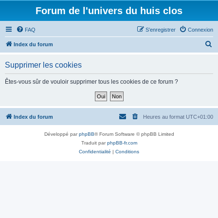
Forum de l'univers du huis clos
FAQ
S’enregistrer
Connexion
R
Index du forum
e
Supprimer les cookies
c
h
Êtes-vous sûr de vouloir supprimer tous les cookies de ce forum ?
e
r
c
Index du forum
Heures au format
UTC+01:00
h
Développé par
phpBB
® Forum Software © phpBB Limited
e
Traduit par
phpBB-fr.com
r
Confidentialité
|
Conditions