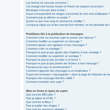
Les heures ne sont pas correctes !
J’ai changé mon fuseau horaire et l’heure est toujours incorrecte !
Ma langue n’est pas dans la liste !
A quoi correspondent les images à proximité de mon nom d’utilisateur 
Comment puis-je afficher un avatar ?
Qu’est-ce que mon rang et comment le modifier ?
Lorsque je clique sur le lien
courriel
d’un membre, on me demande de m
Problèmes liés à la publication de messages
Comment créer un nouveau sujet ou poster une réponse ?
Comment modifier ou supprimer un message ?
Comment ajouter une signature à mes messages ?
Comment créer un sondage ?
Pourquoi ne puis-je pas ajouter plus d’options à mon sondage ?
Comment modifier ou supprimer un sondage ?
Pourquoi ne puis-je pas accéder à un forum ?
Pourquoi ne puis-je pas joindre des fichiers à mon message ?
Pourquoi ai-je reçu un avertissement ?
Comment rapporter des messages à un modérateur ?
À quoi sert le bouton « Sauvegarder » dans la page de rédaction de 
Pourquoi mon message doit être validé ?
Comment remonter mon sujet ?
Mise en forme et types de sujets
Que sont les BBCodes ?
Puis-je utiliser le HTML ?
Que sont les smileys ?
Puis-je publier des images ?
Que sont les annonces globales ?