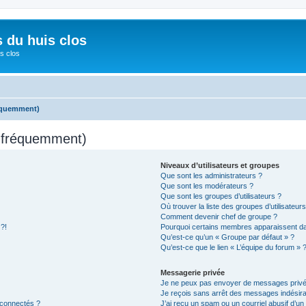
s du huis clos
s clos
réquemment)
s fréquemment)
Niveaux d’utilisateurs et groupes
Que sont les administrateurs ?
Que sont les modérateurs ?
Que sont les groupes d’utilisateurs ?
Où trouver la liste des groupes d’utilisateur
Comment devenir chef de groupe ?
 ?!
Pourquoi certains membres apparaissent dan
Qu’est-ce qu’un « Groupe par défaut » ?
Qu’est-ce que le lien « L’équipe du forum » 
Messagerie privée
Je ne peux pas envoyer de messages privé
Je reçois sans arrêt des messages indésira
 connectés ?
J’ai reçu un spam ou un courriel abusif d’u