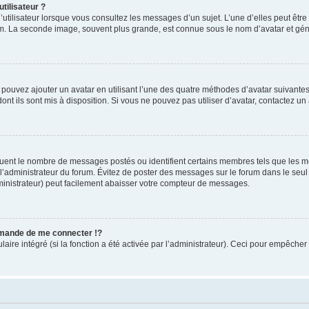
tilisateur ?
utilisateur lorsque vous consultez les messages d’un sujet. L’une d’elles peut êtr
rum. La seconde image, souvent plus grande, est connue sous le nom d’avatar et 
s pouvez ajouter un avatar en utilisant l’une des quatre méthodes d’avatar suivantes 
ont ils sont mis à disposition. Si vous ne pouvez pas utiliser d’avatar, contactez un
iquent le nombre de messages postés ou identifient certains membres tels que les 
ar l’administrateur du forum. Évitez de poster des messages sur le forum dans le seu
ministrateur) peut facilement abaisser votre compteur de messages.
mande de me connecter !?
re intégré (si la fonction a été activée par l’administrateur). Ceci pour empêcher l’u