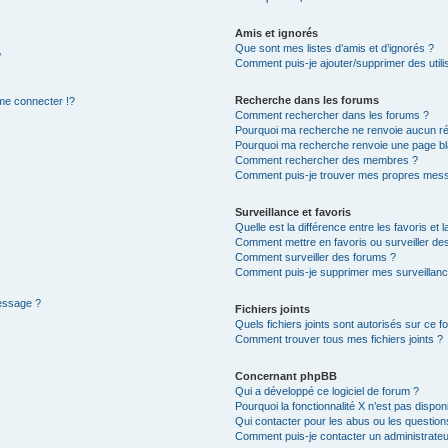
Amis et ignorés
Que sont mes listes d’amis et d’ignorés ?
?
Comment puis-je ajouter/supprimer des utilis
Recherche dans les forums
e connecter !?
Comment rechercher dans les forums ?
Pourquoi ma recherche ne renvoie aucun ré
Pourquoi ma recherche renvoie une page bl
Comment rechercher des membres ?
Comment puis-je trouver mes propres mess
Surveillance et favoris
Quelle est la différence entre les favoris et l
Comment mettre en favoris ou surveiller des
Comment surveiller des forums ?
Comment puis-je supprimer mes surveillanc
message ?
Fichiers joints
Quels fichiers joints sont autorisés sur ce f
Comment trouver tous mes fichiers joints ?
Concernant phpBB
Qui a développé ce logiciel de forum ?
Pourquoi la fonctionnalité X n’est pas dispon
Qui contacter pour les abus ou les questio
Comment puis-je contacter un administrateu