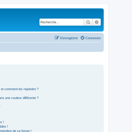
Rechercher
Recherche avancé
S’enregistrer
Connexion
s et comment les rejoindre ?
s une couleur différente ?
?
s !
bles !
n membre de ce forum !