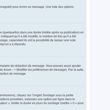
nregistré pour écrire un message. Une liste des options
 (quelquefois dans une durée limitée après sa publication) en
iquant qu’il a été modifié, le nombre de fois qu’il a été
sage, cependant ils ont la possibilité de laisser une note
elqu’un y a répondu.
rmulaire de rédaction de message. Vous pouvez aussi ajouter
du forum --> Modifier les préférences de message
). Par la suite,
daction de message.
ermissions), cliquez sur l’onglet
Sondage
sous la partie
ptions possibles, saisissez une option par ligne dans le
ateur », limiter la durée en jours du sondage (mettre « 0 » pour