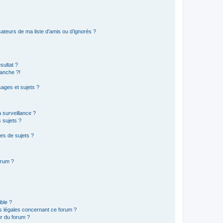
ateurs de ma liste d’amis ou d’ignorés ?
sultat ?
anche ?!
ages et sujets ?
a surveillance ?
 sujets ?
es de sujets ?
orum ?
ible ?
ns légales concernant ce forum ?
r du forum ?