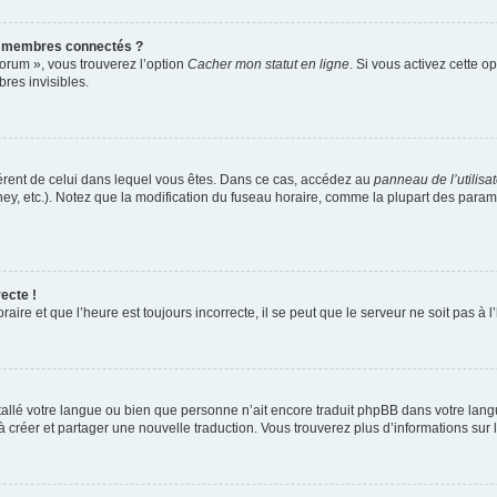
s membres connectés ?
forum », vous trouverez l’option
Cacher mon statut en ligne
. Si vous activez cette o
es invisibles.
ifférent de celui dans lequel vous êtes. Dans ce cas, accédez au
panneau de l’utilisa
ney, etc.). Notez que la modification du fuseau horaire, comme la plupart des para
ecte !
aire et que l’heure est toujours incorrecte, il se peut que le serveur ne soit pas à
installé votre langue ou bien que personne n’ait encore traduit phpBB dans votre l
s à créer et partager une nouvelle traduction. Vous trouverez plus d’informations sur l