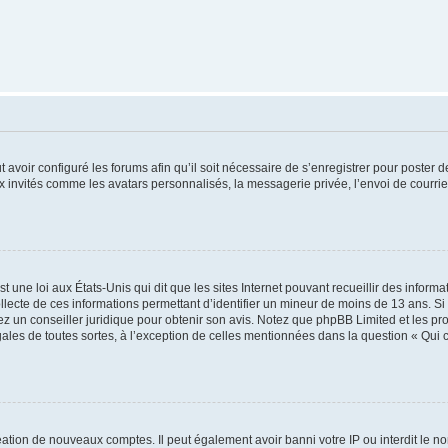
t avoir configuré les forums afin qu’il soit nécessaire de s’enregistrer pour poster
x invités comme les avatars personnalisés, la messagerie privée, l’envoi de courri
t une loi aux États-Unis qui dit que les sites Internet pouvant recueillir des infor
ollecte de ces informations permettant d’identifier un mineur de moins de 13 ans. S
tez un conseiller juridique pour obtenir son avis. Notez que phpBB Limited et les pr
gales de toutes sortes, à l’exception de celles mentionnées dans la question « Qui
réation de nouveaux comptes. Il peut également avoir banni votre IP ou interdit le no