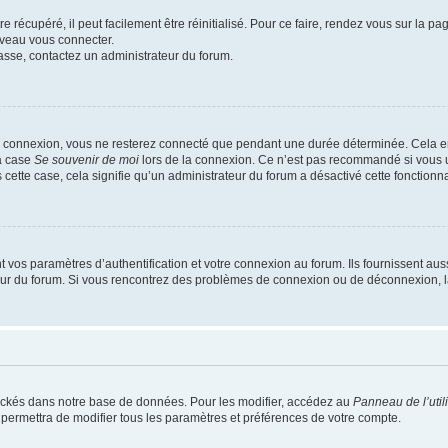
 récupéré, il peut facilement être réinitialisé. Pour ce faire, rendez vous sur la p
uveau vous connecter.
passe, contactez un administrateur du forum.
e connexion, vous ne resterez connecté que pendant une durée déterminée. Cela em
la case
Se souvenir de moi
lors de la connexion. Ce n’est pas recommandé si vous u
s cette case, cela signifie qu’un administrateur du forum a désactivé cette fonctionna
os paramètres d’authentification et votre connexion au forum. Ils fournissent aussi
teur du forum. Si vous rencontrez des problèmes de connexion ou de déconnexion, l
ockés dans notre base de données. Pour les modifier, accédez au
Panneau de l’util
 permettra de modifier tous les paramètres et préférences de votre compte.